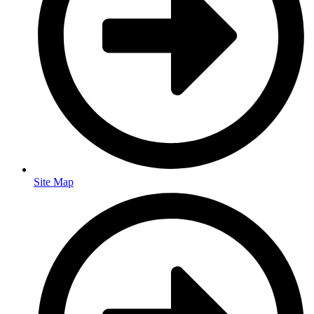
Site Map