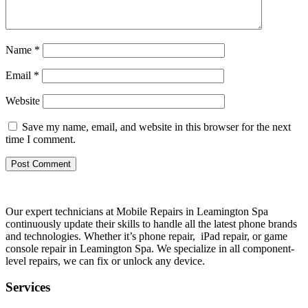
Name
*
Email
*
Website
Save my name, email, and website in this browser for the next
time I comment.
Our expert technicians at Mobile Repairs in Leamington Spa
continuously update their skills to handle all the latest phone brands
and technologies. Whether it’s phone repair, iPad repair, or game
console repair in Leamington Spa. We specialize in all component-
level repairs, we can fix or unlock any device.
Services