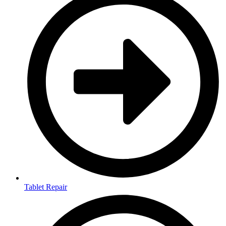
Tablet Repair