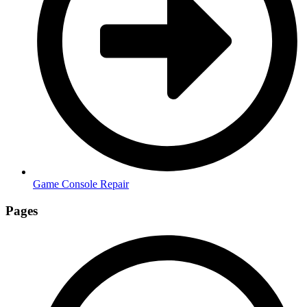
Game Console Repair
Pages