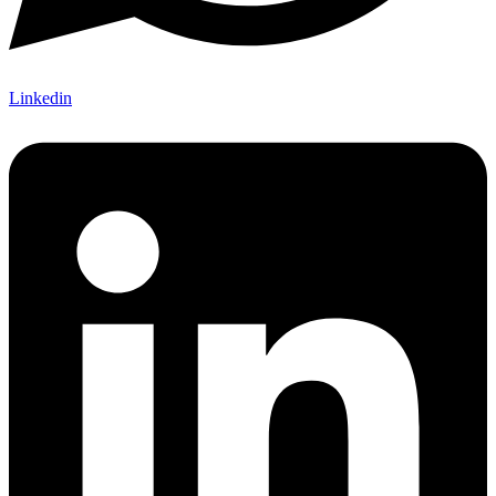
Linkedin