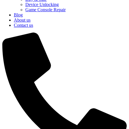
Device Unlocking
Game Console Repair
Blog
About us
Contact us