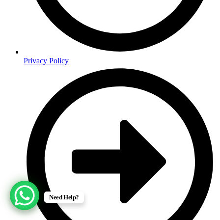
Privacy Policy
Need Help?