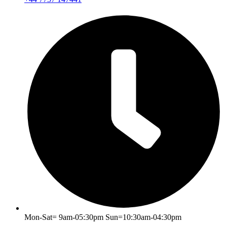
Mon-Sat= 9am-05:30pm Sun=10:30am-04:30pm