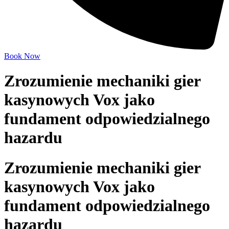
Book Now
Zrozumienie mechaniki gier
kasynowych Vox jako
fundament odpowiedzialnego
hazardu
Zrozumienie mechaniki gier
kasynowych Vox jako
fundament odpowiedzialnego
hazardu