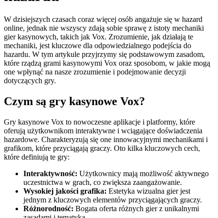
W dzisiejszych czasach coraz więcej osób angażuje się w hazard
online, jednak nie wszyscy zdają sobie sprawę z istoty mechaniki
gier kasynowych, takich jak Vox. Zrozumienie, jak działają te
mechaniki, jest kluczowe dla odpowiedzialnego podejścia do
hazardu. W tym artykule przyjrzymy się podstawowym zasadom,
które rządzą grami kasynowymi Vox oraz sposobom, w jakie mogą
one wpłynąć na nasze zrozumienie i podejmowanie decyzji
dotyczących gry.
Czym są gry kasynowe Vox?
Gry kasynowe Vox to nowoczesne aplikacje i platformy, które
oferują użytkownikom interaktywne i wciągające doświadczenia
hazardowe. Charakteryzują się one innowacyjnymi mechanikami i
grafikom, które przyciągają graczy. Oto kilka kluczowych cech,
które definiują te gry:
Interaktywność:
Użytkownicy mają możliwość aktywnego
uczestnictwa w grach, co zwiększa zaangażowanie.
Wysokiej jakości grafika:
Estetyka wizualna gier jest
jednym z kluczowych elementów przyciągających graczy.
Różnorodność:
Bogata oferta różnych gier z unikalnymi
zasadami i tematyką.