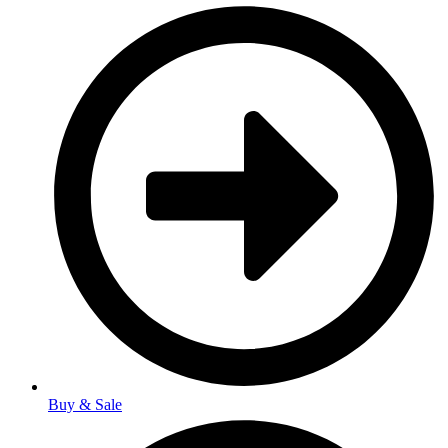
Buy & Sale