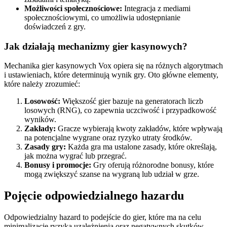
Możliwości społecznościowe:
Integracja z mediami
społecznościowymi, co umożliwia udostępnianie
doświadczeń z gry.
Jak działają mechanizmy gier kasynowych?
Mechanika gier kasynowych Vox opiera się na różnych algorytmach
i ustawieniach, które determinują wynik gry. Oto główne elementy,
które należy zrozumieć:
Losowość:
Większość gier bazuje na generatorach liczb
losowych (RNG), co zapewnia uczciwość i przypadkowość
wyników.
Zakłady:
Gracze wybierają kwoty zakładów, które wpływają
na potencjalne wygrane oraz ryzyko utraty środków.
Zasady gry:
Każda gra ma ustalone zasady, które określają,
jak można wygrać lub przegrać.
Bonusy i promocje:
Gry oferują różnorodne bonusy, które
mogą zwiększyć szanse na wygraną lub udział w grze.
Pojęcie odpowiedzialnego hazardu
Odpowiedzialny hazard to podejście do gier, które ma na celu
minimalizację ryzyka uzależnienia oraz negatywnych skutków