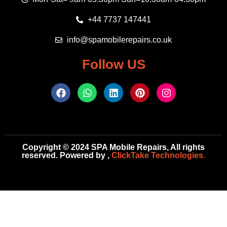
+44 7737 147441
info@spamobilerepairs.co.uk
Follow US
Copyright © 2024 SPA Mobile Repairs, All rights
reserved. Powered by ,
ClickTake Technologies.