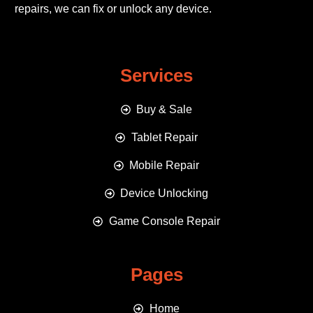
repairs, we can fix or unlock any device.
Services
Buy & Sale
Tablet Repair
Mobile Repair
Device Unlocking
Game Console Repair
Pages
Home