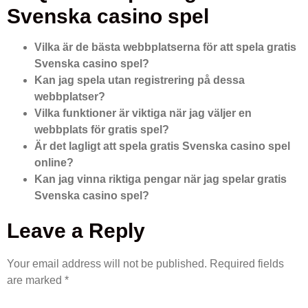
Svenska casino spel
Vilka är de bästa webbplatserna för att spela gratis
Svenska casino spel?
Kan jag spela utan registrering på dessa
webbplatser?
Vilka funktioner är viktiga när jag väljer en
webbplats för gratis spel?
Är det lagligt att spela gratis Svenska casino spel
online?
Kan jag vinna riktiga pengar när jag spelar gratis
Svenska casino spel?
Leave a Reply
Your email address will not be published.
Required fields
are marked
*