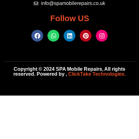
info@spamobilerepairs.co.uk
Follow US
Copyright © 2024 SPA Mobile Repairs, All rights
reserved. Powered by ,
ClickTake Technologies.