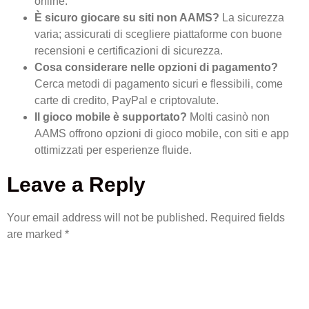
online.
È sicuro giocare su siti non AAMS?
La sicurezza
varia; assicurati di scegliere piattaforme con buone
recensioni e certificazioni di sicurezza.
Cosa considerare nelle opzioni di pagamento?
Cerca metodi di pagamento sicuri e flessibili, come
carte di credito, PayPal e criptovalute.
Il gioco mobile è supportato?
Molti casinò non
AAMS offrono opzioni di gioco mobile, con siti e app
ottimizzati per esperienze fluide.
Leave a Reply
Your email address will not be published.
Required fields
are marked
*
COMMENT
*