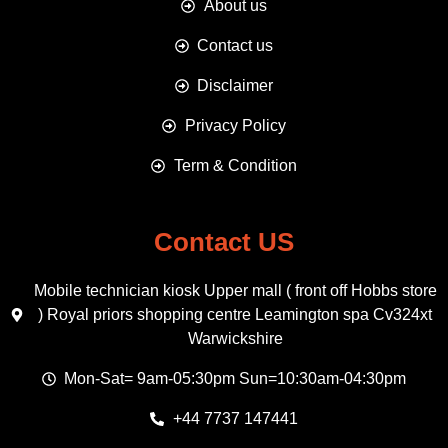
About us
Contact us
Disclaimer
Privacy Policy
Term & Condition
Contact US
Mobile technician kiosk Upper mall ( front off Hobbs store
) Royal priors shopping centre Leamington spa Cv324xt
Warwickshire
Mon-Sat= 9am-05:30pm Sun=10:30am-04:30pm
+44 7737 147441