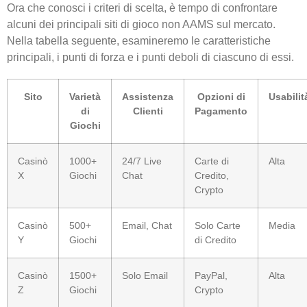
Ora che conosci i criteri di scelta, è tempo di confrontare
alcuni dei principali siti di gioco non AAMS sul mercato.
Nella tabella seguente, esamineremo le caratteristiche
principali, i punti di forza e i punti deboli di ciascuno di essi.
Sito
Varietà
Assistenza
Opzioni di
Usabilit
di
Clienti
Pagamento
Giochi
Casinò
1000+
24/7 Live
Carte di
Alta
X
Giochi
Chat
Credito,
Crypto
Casinò
500+
Email, Chat
Solo Carte
Media
Y
Giochi
di Credito
Casinò
1500+
Solo Email
PayPal,
Alta
Z
Giochi
Crypto