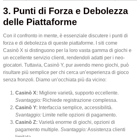
3. Punti di Forza e Debolezza
delle Piattaforme
Con il confronto in mente, è essenziale discutere i punti di
forza e di debolezza di queste piattaforme. I siti come
Casinò X si distinguono per la loro vasta gamma di giochi e
un eccellente servizio clienti, rendendoli adatti per i neo-
giocatori. Tuttavia, Casinò Y, pur avendo meno giochi, può
risultare più semplice per chi cerca un’esperienza di gioco
senza fronzoli. Diamo un’occhiata più da vicino:
Casinò X:
Migliore varietà, supporto eccellente.
Svantaggio:
Richiede registrazione complessa.
Casinò Y:
Interfaccia semplice, accessibilità.
Svantaggio:
Limite nelle opzioni di pagamento.
Casinò Z:
Varietà enorme di giochi, opzioni di
pagamento multiple.
Svantaggio:
Assistenza clienti
limitata.