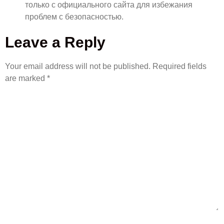
только с официального сайта для избежания
проблем с безопасностью.
Leave a Reply
Your email address will not be published.
Required fields
are marked
*
COMMENT
*