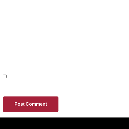
NAME
*
EMAIL
*
WEBSITE
SAVE MY NAME, EMAIL, AND WEBSITE IN THIS
BROWSER FOR THE NEXT TIME I COMMENT.