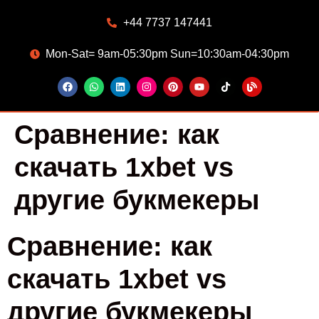
+44 7737 147441
Mon-Sat= 9am-05:30pm Sun=10:30am-04:30pm
Сравнение: как
скачать 1xbet vs
другие букмекеры
Сравнение: как
скачать 1xbet vs
другие букмекеры