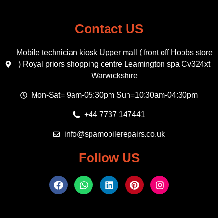
Contact US
Mobile technician kiosk Upper mall ( front off Hobbs store
) Royal priors shopping centre Leamington spa Cv324xt
Warwickshire
Mon-Sat= 9am-05:30pm Sun=10:30am-04:30pm
+44 7737 147441
info@spamobilerepairs.co.uk
Follow US