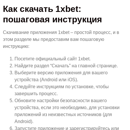
Как скачать 1xbet:
пошаговая инструкция
Скачивание приложения 1xbet – простой процесс, и в
этом разделе мы предоставим вам пошаговую
инструкцию:
Посетите официальный сайт 1xbet.
Найдите раздел “Скачать” на главной странице.
Выберите версию приложения для вашего
устройства (Android или iOS).
Следуйте инструкциям по установке, чтобы
завершить процесс.
Обновите настройки безопасности вашего
устройства, если это необходимо, для установки
приложений из неизвестных источников (для
Android).
Запустите приложение и зарегистрируйтесь или