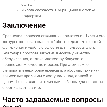
сайта.
Иногда сложность в обращении в службу
поддержки.
Заключение
Сравнение процесса скачивания приложения 1xbet и его
конкурентов показывает, что 1xbet предлагает широкий
функционал и удобные условия для пользователей.
Благодаря простоте загрузки, высокому качеству
обслуживания, а также множеству бонусов, он
привлекает множество игроков. При этом важно
учитывать и некоторые нюансы платформы, такие как
возможные проблемы с доступом и поддержкой. В
целом, 1xbet является отличным выбором для ставок на
спорт и азартных игр.
Часто задаваемые вопросы