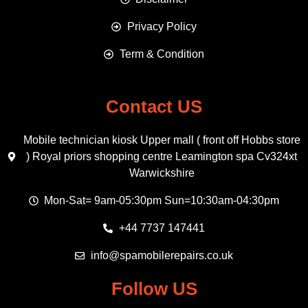
Privacy Policy
Term & Condition
Contact US
Mobile technician kiosk Upper mall ( front off Hobbs store
) Royal priors shopping centre Leamington spa Cv324xt
Warwickshire
Mon-Sat= 9am-05:30pm Sun=10:30am-04:30pm
+44 7737 147441
info@spamobilerepairs.co.uk
Follow US