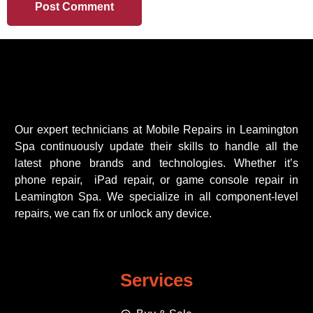
Our expert technicians at Mobile Repairs in Leamington
Spa continuously update their skills to handle all the
latest phone brands and technologies. Whether it’s
phone repair, iPad repair, or game console repair in
Leamington Spa. We specialize in all component-level
repairs, we can fix or unlock any device.
Services