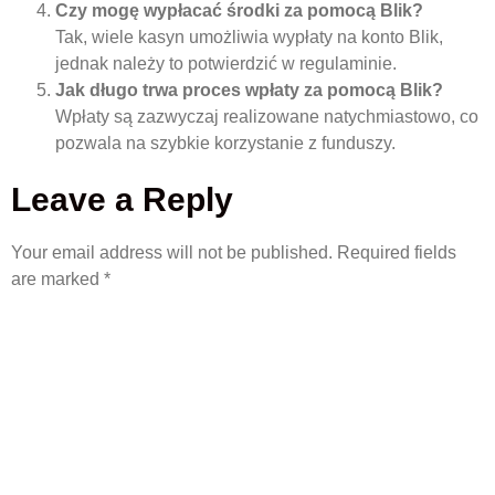
Czy mogę wypłacać środki za pomocą Blik?
Tak, wiele kasyn umożliwia wypłaty na konto Blik,
jednak należy to potwierdzić w regulaminie.
Jak długo trwa proces wpłaty za pomocą Blik?
Wpłaty są zazwyczaj realizowane natychmiastowo, co
pozwala na szybkie korzystanie z funduszy.
Leave a Reply
Your email address will not be published.
Required fields
are marked
*
COMMENT
*