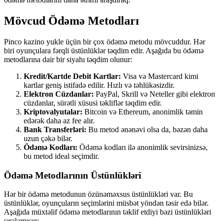
Mövcud Ödəmə Metodları
Pinco kazino yukle üçün bir çox ödəmə metodu mövcuddur. Hər
biri oyunçulara fərqli üstünlüklər təqdim edir. Aşağıda bu ödəmə
metodlarına dair bir siyahı təqdim olunur:
Kredit/Kartde Debit Kartlar:
Visa və Mastercard kimi
kartlar geniş istifadə edilir. Hızlı və təhlükəsizdir.
Elektron Cüzdanlar:
PayPal, Skrill və Neteller gibi elektron
cüzdanlar, sürətli xüsusi təkliflər təqdim edir.
Kriptovalyutalar:
Bitcoin və Ethereum, anonimlik təmin
edərək daha az fee alır.
Bank Transferləri:
Bu metod ənənəvi olsa da, bəzən daha
uzun çəkə bilər.
Ödəmə Kodları:
Ödəmə kodları ilə anonimlik sevirsinizsə,
bu metod ideal seçimdir.
Ödəmə Metodlarının Üstünlükləri
Hər bir ödəmə metodunun özünəməxsus üstünlükləri var. Bu
üstünlüklər, oyunçuların seçimlərini müsbət yöndən təsir edə bilər.
Aşağıda müxtəlif ödəmə metodlarının təklif etdiyi bəzi üstünlükləri
sıralamışıq: