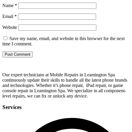
Name
*
Email
*
Website
Save my name, email, and website in this browser for the next
time I comment.
Our expert technicians at Mobile Repairs in Leamington Spa
continuously update their skills to handle all the latest phone brands
and technologies. Whether it’s phone repair, iPad repair, or game
console repair in Leamington Spa. We specialize in all component-
level repairs, we can fix or unlock any device.
Services