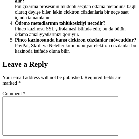
alır?
Pul çıxarma prosesinin müddəti seçilən ödəmə metoduna bağlı
olaraq dəyişə bilər, lakin elektron cüzdanlarla bir neçə saat
içində tamamlanır.
Ödəmə metodlarının təhlükəsizliyi necədir?
Pinco kazinosu SSL şifrələməsi istifadə edir, bu da bütün
ödəmə əməliyyatlarınızı qoruyur.
Pinco kazinosunda hansı elektron cüzdanlar mövcuddur?
PayPal, Skrill və Neteller kimi populyar elektron cüzdanlar bu
kazinoda istifadə oluna bilir.
Leave a Reply
Your email address will not be published.
Required fields are
marked
*
Comment
*