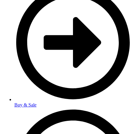
Buy & Sale