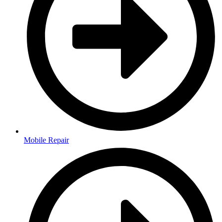
Mobile Repair