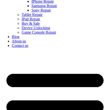
IPhone Repair
Samsung Repair
Sony Repair
Tablet Repair
IPad Repair
Buy & Sale
Device Unlocking
Game Console Repair
Blog
About us
Contact us