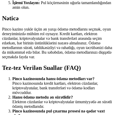
İşlemi Yoxlayın:
Pul köçürməsinin uğurla tamamlandığından
əmin olun.
Nəticə
Pinco kazino yukle üçün ən yaxşı ödəmə metodlarını seçmək, oyun
deneyiminizdə mühüm rol oynayır. Kredit kartları, elektron
cüzdanlar, kriptovalyutalar və bank transferləri arasında seçim
edərkən, hər birinin üstünlüklərini nəzərə almalısınız. Ödəmə
metodlarının sürəti, təhlükəsizliyi və rahatlığı, oyun təcrübənizi daha
da mükəmməl edə bilər. Bu səbəbdən, ödəmə metodlarınızı diqqətlə
seçməkdə fayda var.
Tez-tez Verilən Suallar (FAQ)
Pinco kazinosunda hansı ödəmə metodları var?
Pinco kazinosunda kredit kartları, elektron cüzdanlar,
kriptovalyutalar, bank transferləri və ödəmə kodları
mövcuddur.
Hansı ödəmə metodu ən sürətlidir?
Elektron cüzdanlar və kriptovalyutalar ümumiyyətlə ən sürətli
ödəniş metodlarıdır.
Pinco kazinosunda pul çıxarma prosesi nə qədər vaxt