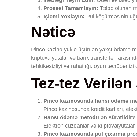
Prosesi Tamamlayın:
Tələb olunan mə
İşlemi Yoxlayın:
Pul köçürməsinin uğ
Nəticə
Pinco kazino yukle üçün ən yaxşı ödəmə met
kriptovalyutalar və bank transferləri arasın
təhlükəsizliyi və rahatlığı, oyun təcrübən
Tez-tez Verilən
Pinco kazinosunda hansı ödəmə met
Pinco kazinosunda kredit kartları, ele
Hansı ödəmə metodu ən sürətlidir?
Elektron cüzdanlar və kriptovalyutalar
Pinco kazinosunda pul çıxarma pros