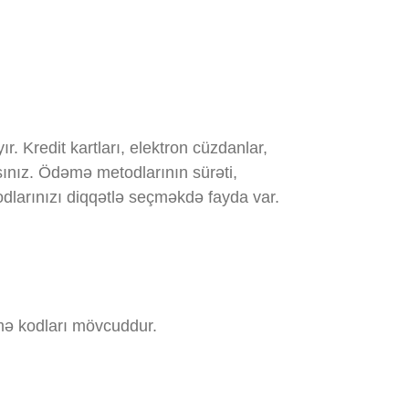
Kredit kartları, elektron cüzdanlar,
ısınız. Ödəmə metodlarının sürəti,
dlarınızı diqqətlə seçməkdə fayda var.
əmə kodları mövcuddur.