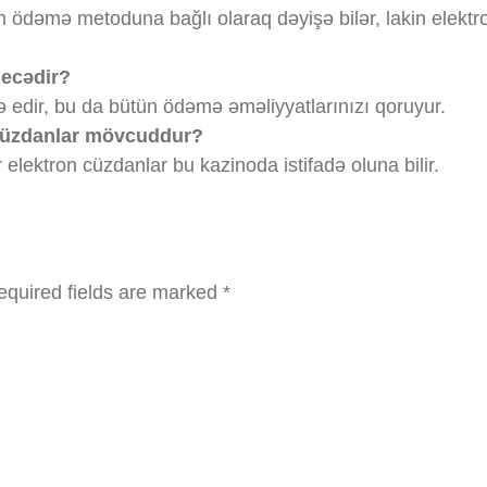
 ödəmə metoduna bağlı olaraq dəyişə bilər, lakin elektro
necədir?
ə edir, bu da bütün ödəmə əməliyyatlarınızı qoruyur.
 cüzdanlar mövcuddur?
 elektron cüzdanlar bu kazinoda istifadə oluna bilir.
equired fields are marked
*