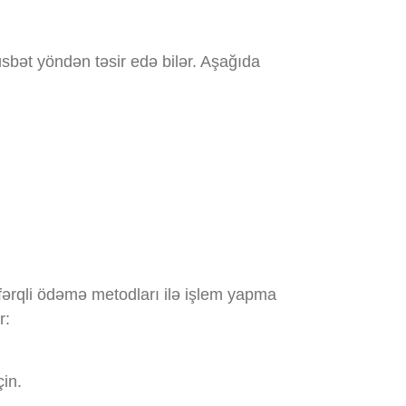
sbət yöndən təsir edə bilər. Aşağıda
, fərqli ödəmə metodları ilə işlem yapma
r:
in.