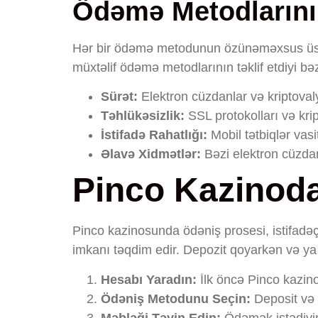
Ödəmə Metodlarını
Hər bir ödəmə metodunun özünəməxsus üstünl
müxtəlif ödəmə metodlarının təklif etdiyi bəz
Sürət:
Elektron cüzdanlar və kriptovalyu
Təhlükəsizlik:
SSL protokolları və kript
İstifadə Rahatlığı:
Mobil tətbiqlər vas
Əlavə Xidmətlər:
Bəzi elektron cüzdanl
Pinco Kazinod
Pinco kazinosunda ödəniş prosesi, istifadəçi
imkanı təqdim edir. Depozit qoyarkən və ya
Hesabı Yaradın:
İlk öncə Pinco kazin
Ödəniş Metodunu Seçin:
Deposit və 
Məbləği Təyin Edin:
Ödəmək istədiyin