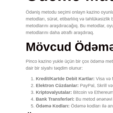
Ödəniş metodu seçimi onlayn kazino oyunla
metodları, sürət, etibarlılıq və təhlükəsiz
metodlarını araşdıracağıq. Bu metodlar, oy
metodlarını daha ətraflı araşdıraq.
Mövcud Ödəmə 
Pinco kazino yukle üçün bir çox ödəmə meto
dair bir siyahı təqdim olunur:
Kredit/Kartde Debit Kartlar:
Visa və M
Elektron Cüzdanlar:
PayPal, Skrill və 
Kriptovalyutalar:
Bitcoin və Ethereum,
Bank Transferləri:
Bu metod ənənəvi o
Ödəmə Kodları:
Ödəmə kodları ilə ano