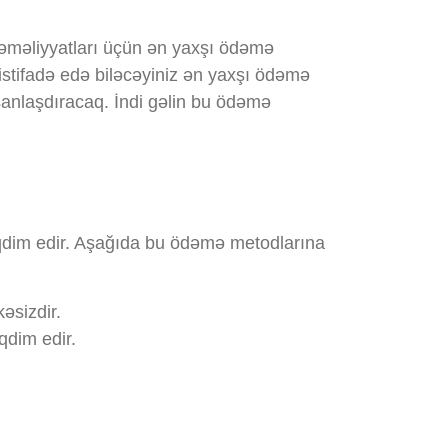
əməliyyatları üçün ən yaxşı ödəmə
 istifadə edə biləcəyiniz ən yaxşı ödəmə
sanlaşdıracaq. İndi gəlin bu ödəmə
əqdim edir. Aşağıda bu ödəmə metodlarına
kəsizdir.
əqdim edir.