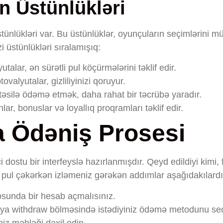
n Üstünlükləri
ükləri var. Bu üstünlüklər, oyunçuların seçimlərini mü
i üstünlükləri sıralamışıq:
talar, ən sürətli pul köçürmələrini təklif edir.
ovalyutalar, gizliliyinizi qoruyur.
itəsilə ödəmə etmək, daha rahat bir təcrübə yaradır.
ar, bonuslar və loyallıq proqramları təklif edir.
a Ödəniş Prosesi
 dostu bir interfeyslə hazırlanmışdır. Qeyd edildiyi kimi
 pul çəkərkən izləmeniz gərəkən addımlar aşağıdakılardı
osunda bir hesab açmalısınız.
ya withdraw bölməsində istədiyiniz ödəmə metodunu seç
iz məbləği daxil edin.