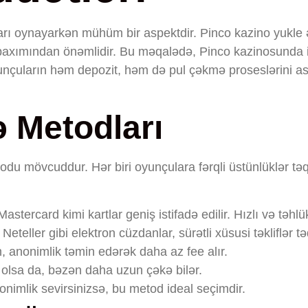
rı oynayarkən mühüm bir aspektdir. Pinco kazino yukle 
lik baxımından önəmlidir. Bu məqalədə, Pinco kazinosunda
unçuların həm depozit, həm də pul çəkmə proseslərini a
Metodları
du mövcuddur. Hər biri oyunçulara fərqli üstünlüklər t
astercard kimi kartlar geniş istifadə edilir. Hızlı və təhlü
Neteller gibi elektron cüzdanlar, sürətli xüsusi təkliflər t
 anonimlik təmin edərək daha az fee alır.
lsa da, bəzən daha uzun çəkə bilər.
nimlik sevirsinizsə, bu metod ideal seçimdir.