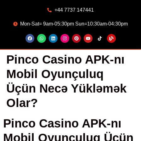
+44 7737 147441
Mon-Sat= 9am-05:30pm Sun=10:30am-04:30pm
Pinco Casino APK-nı
Mobil Oyunçuluq
Üçün Necə Yükləmək
Olar?
Pinco Casino APK-nı
Mobil Oyunçuluq Üçün