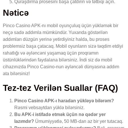
Quraşdırma prosesini başa çatdırın və tətbiqi açın.
Nəticə
Pinco Casino APK-nı mobil oyunçuluq üçün yükləmək bir
neçə sadə addımla mümkündür. Yuxarıda göstərilən
addımları düzgün yerinə yetirdiyiniz halda, bu proses
problemsiz başa çatacaq. Mobil oyunların sizə təqdim etdiyi
rahatlığı və əyləncəni yaşamaq üçün proqramın
üstünlüklərindən faydalana bilərsiniz. İndi siz də mobil
cihazınızda Pinco Casino-nun əyləncəli dünyasına addım
ata bilərsiniz!
Tez-tez Verilən Suallar (FAQ)
Pinco Casino APK-ı haradan yükləyə bilərəm?
Rəsmi vebsaytdan yüklə bilərsiniz.
Bu APK-i istifadə etmək üçün nə qədər yer
lazımdır?
Ümumiyyətlə, 50 MB-dan az bir yer tutacaq.