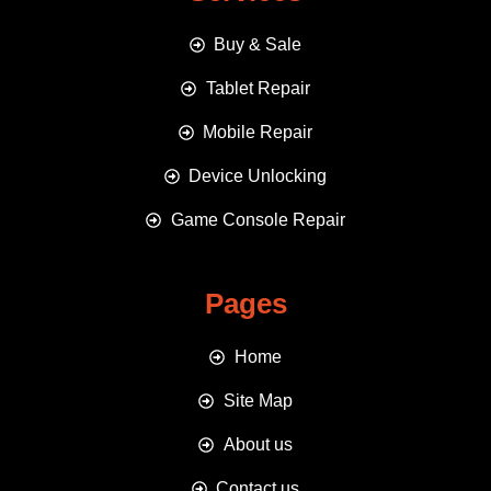
Buy & Sale
Tablet Repair
Mobile Repair
Device Unlocking
Game Console Repair
Pages
Home
Site Map
About us
Contact us