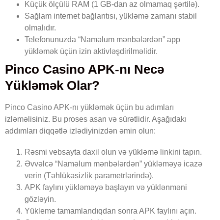
Küçük ölçülü RAM (1 GB-dan az olmamaq şərtilə).
Sağlam internet bağlantısı, yükləmə zamanı stabil
olmalıdır.
Telefonunuzda “Naməlum mənbələrdən” app
yükləmək üçün izin aktivləşdirilməlidir.
Pinco Casino APK-nı Necə
Yükləmək Olar?
Pinco Casino APK-nı yükləmək üçün bu adımları
izləməlisiniz. Bu proses asan və sürətlidir. Aşağıdakı
addımları diqqətlə izlədiyinizdən əmin olun:
Rəsmi vebsayta daxil olun və yükləmə linkini tapın.
Əvvəlcə “Naməlum mənbələrdən” yükləməyə icazə
verin (Təhlükəsizlik parametrlərində).
APK faylını yükləməyə başlayın və yüklənməni
gözləyin.
Yükleme tamamlandıqdan sonra APK faylını açın.