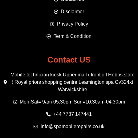
Disclaimer
Privacy Policy
Term & Condition
Contact US
Mobile technician kiosk Upper mall ( front off Hobbs store
) Royal priors shopping centre Leamington spa Cv324xt
Warwickshire
Mon-Sat= 9am-05:30pm Sun=10:30am-04:30pm
+44 7737 147441
info@spamobilerepairs.co.uk