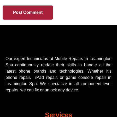
Our expert technicians at Mobile Repairs in Leamington
Spa continuously update their skills to handle all the
latest phone brands and technologies. Whether it’s
phone repair, iPad repair, or game console repair in
Leamington Spa. We specialize in all component-level
repairs, we can fix or unlock any device.
Services