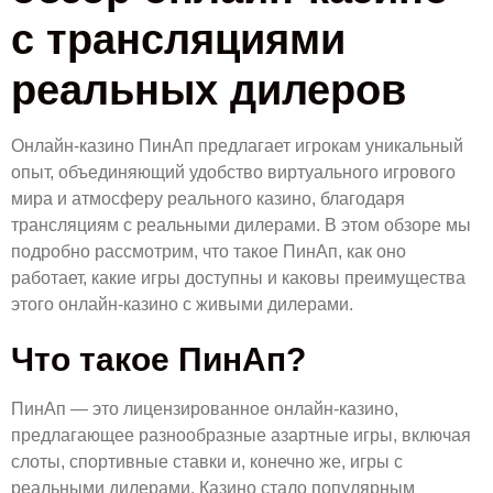
с трансляциями
реальных дилеров
Онлайн-казино ПинАп предлагает игрокам уникальный
опыт, объединяющий удобство виртуального игрового
мира и атмосферу реального казино, благодаря
трансляциям с реальными дилерами. В этом обзоре мы
подробно рассмотрим, что такое ПинАп, как оно
работает, какие игры доступны и каковы преимущества
этого онлайн-казино с живыми дилерами.
Что такое ПинАп?
ПинАп — это лицензированное онлайн-казино,
предлагающее разнообразные азартные игры, включая
слоты, спортивные ставки и, конечно же, игры с
реальными дилерами. Казино стало популярным