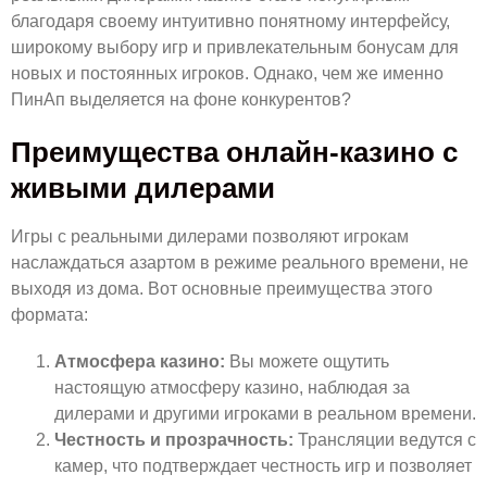
благодаря своему интуитивно понятному интерфейсу,
широкому выбору игр и привлекательным бонусам для
новых и постоянных игроков. Однако, чем же именно
ПинАп выделяется на фоне конкурентов?
Преимущества онлайн-казино с
живыми дилерами
Игры с реальными дилерами позволяют игрокам
наслаждаться азартом в режиме реального времени, не
выходя из дома. Вот основные преимущества этого
формата:
Атмосфера казино:
Вы можете ощутить
настоящую атмосферу казино, наблюдая за
дилерами и другими игроками в реальном времени.
Честность и прозрачность:
Трансляции ведутся с
камер, что подтверждает честность игр и позволяет