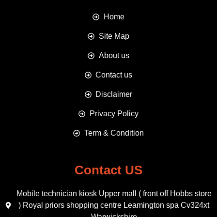
Home
Site Map
About us
Contact us
Disclaimer
Privacy Policy
Term & Condition
Contact US
Mobile technician kiosk Upper mall ( front off Hobbs store
) Royal priors shopping centre Leamington spa Cv324xt
Warwickshire