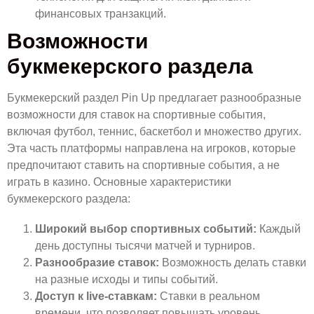
финансовых транзакций.
Возможности
букмекерского раздела
Букмекерский раздел Pin Up предлагает разнообразные
возможности для ставок на спортивные события,
включая футбол, теннис, баскетбол и множество других.
Эта часть платформы направлена на игроков, которые
предпочитают ставить на спортивные события, а не
играть в казино. Основные характеристики
букмекерского раздела:
Широкий выбор спортивных событий:
Каждый
день доступны тысячи матчей и турниров.
Разнообразие ставок:
Возможность делать ставки
на разные исходы и типы событий.
Доступ к live-ставкам:
Ставки в реальном
времени, что позволяет повышать уровень