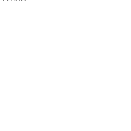
COMMENT
*
NAME
*
EMAIL
*