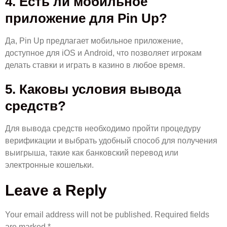
4. Есть ли мобильное
приложение для Pin Up?
Да, Pin Up предлагает мобильное приложение,
доступное для iOS и Android, что позволяет игрокам
делать ставки и играть в казино в любое время.
5. Каковы условия вывода
средств?
Для вывода средств необходимо пройти процедуру
верификации и выбрать удобный способ для получения
выигрыша, такие как банковский перевод или
электронные кошельки.
Leave a Reply
Your email address will not be published.
Required fields
are marked
*