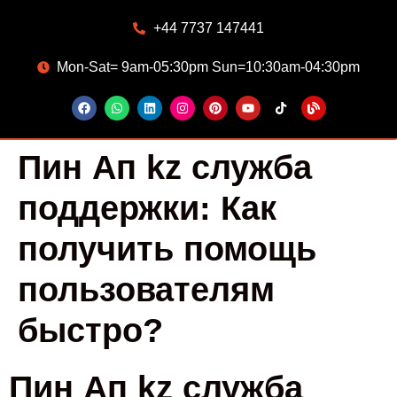
+44 7737 147441
Mon-Sat= 9am-05:30pm Sun=10:30am-04:30pm
Пин Ап kz служба
поддержки: Как
получить помощь
пользователям
быстро?
Пин Ап kz служба