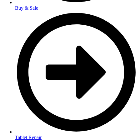
Buy & Sale
Tablet Repair