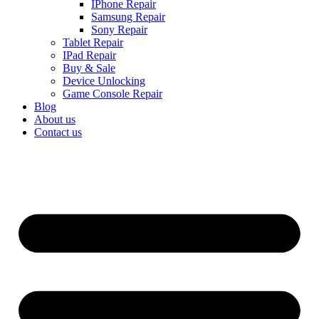
IPhone Repair
Samsung Repair
Sony Repair
Tablet Repair
IPad Repair
Buy & Sale
Device Unlocking
Game Console Repair
Blog
About us
Contact us