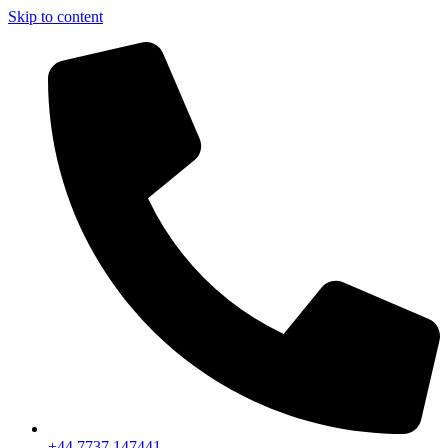
Skip to content
+44 7737 147441