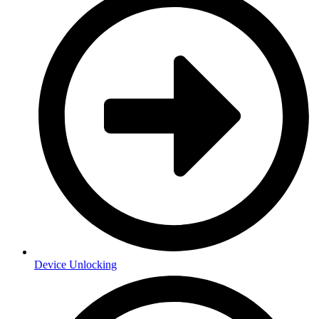
Device Unlocking