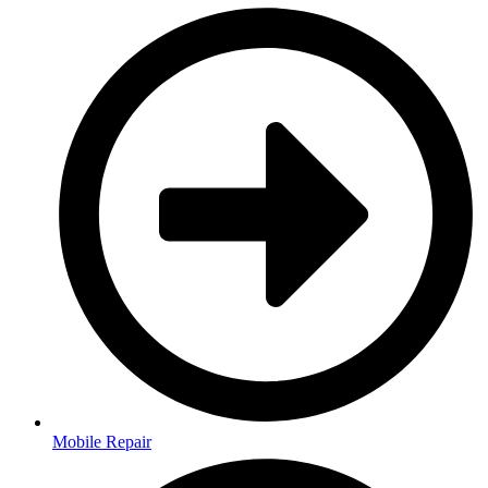
Mobile Repair