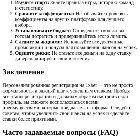
Изучите спорт:
Знайте правила игры, историю команд
и статистику.
Сравните коэффициенты:
Не забывайте проверять
коэффициенты на других платформах для лучшего
выбора.
Устанавливайте бюджет:
Определите, сколько вы
готовы потратить и придерживайтесь этого лимита.
Следите за акциями:
Используйте все доступные
промо-акции и бонусы для повышения шансов на успех.
Оцените риски:
Не ставьте все деньги на одну ставку;
диверсифицируйте свои вложения.
Заключение
Персонализированная регистрация на 1xbet — это не просто
формальность, а важный шаг к успешным ставкам. Пройдя
все этапы регистрации и должным образом настроив свой
профиль, вы сможете воспользоваться всеми
преимуществами, которые предлагает платформа. Следуйте
советам, чтобы увеличить свои шансы на успех и сделайте
ставки более приятными.
Часто задаваемые вопросы (FAQ)