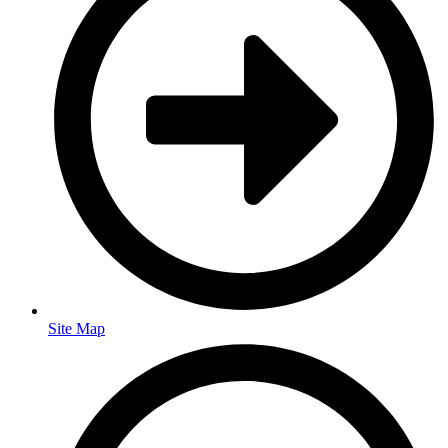
Site Map