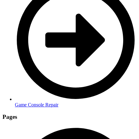
Game Console Repair
Pages