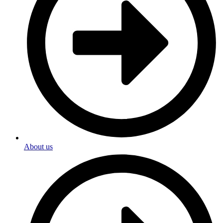
About us