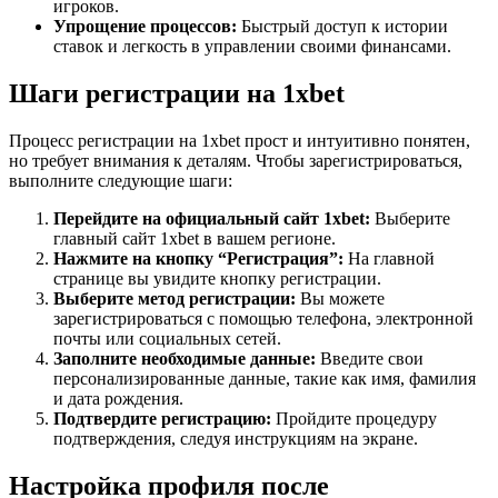
игроков.
Упрощение процессов:
Быстрый доступ к истории
ставок и легкость в управлении своими финансами.
Шаги регистрации на 1xbet
Процесс регистрации на 1xbet прост и интуитивно понятен,
но требует внимания к деталям. Чтобы зарегистрироваться,
выполните следующие шаги:
Перейдите на официальный сайт 1xbet:
Выберите
главный сайт 1xbet в вашем регионе.
Нажмите на кнопку “Регистрация”:
На главной
странице вы увидите кнопку регистрации.
Выберите метод регистрации:
Вы можете
зарегистрироваться с помощью телефона, электронной
почты или социальных сетей.
Заполните необходимые данные:
Введите свои
персонализированные данные, такие как имя, фамилия
и дата рождения.
Подтвердите регистрацию:
Пройдите процедуру
подтверждения, следуя инструкциям на экране.
Настройка профиля после