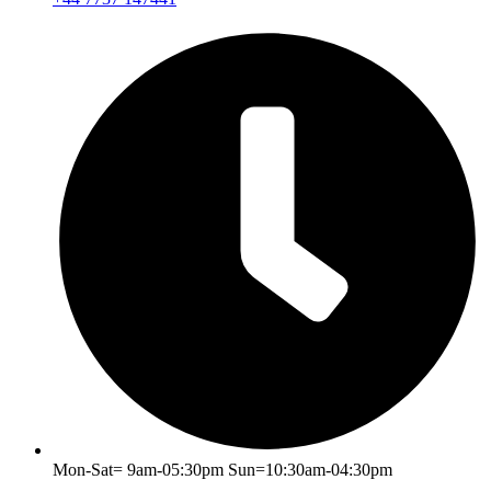
Mon-Sat= 9am-05:30pm Sun=10:30am-04:30pm