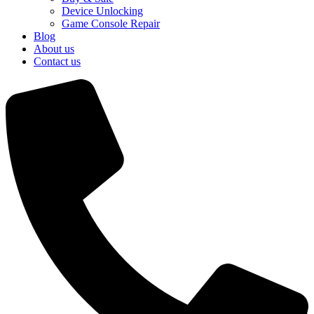
Device Unlocking
Game Console Repair
Blog
About us
Contact us