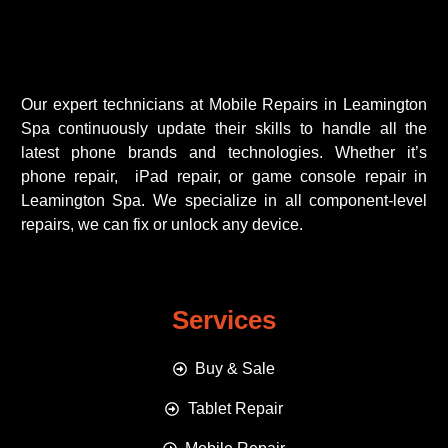
Our expert technicians at Mobile Repairs in Leamington
Spa continuously update their skills to handle all the
latest phone brands and technologies. Whether it’s
phone repair, iPad repair, or game console repair in
Leamington Spa. We specialize in all component-level
repairs, we can fix or unlock any device.
Services
Buy & Sale
Tablet Repair