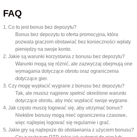
FAQ
1. Co to jest bonus bez depozytu?
Bonus bez depozytu to oferta promocyjna, która
pozwala graczom obstawiać bez konieczności wpłaty
pieniędzy na swoje konto.
2. Jakie są warunki korzystania z bonusu bez depozytu?
Warunki mogą się różnić, ale zazwyczaj obejmują one
wymagania dotyczące obrotu oraz ograniczenia
dotyczące gier.
3. Czy mogę wypłacić wygrane z bonusu bez depozytu?
Tak, ale musisz najpierw spełnić określone warunki
dotyczące obrotu, aby móc wypłacić swoje wygrane.
4. Jak często muszę logować się, aby utrzymać bonus?
Niektóre bonusy mogą mieć ograniczenia czasowe,
więc najlepiej logować się regularnie i grać.
5. Jakie gry są najlepsze do obstawiania z użyciem bonusu?