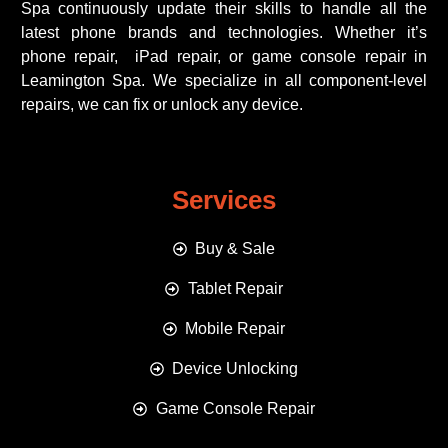
Spa continuously update their skills to handle all the
latest phone brands and technologies. Whether it’s
phone repair, iPad repair, or game console repair in
Leamington Spa. We specialize in all component-level
repairs, we can fix or unlock any device.
Services
Buy & Sale
Tablet Repair
Mobile Repair
Device Unlocking
Game Console Repair