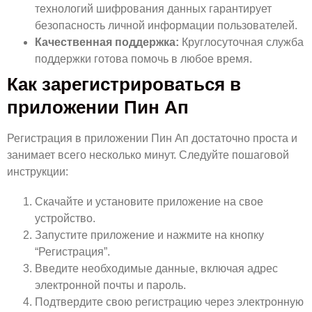
технологий шифрования данных гарантирует
безопасность личной информации пользователей.
Качественная поддержка:
Круглосуточная служба
поддержки готова помочь в любое время.
Как зарегистрироваться в
приложении Пин Ап
Регистрация в приложении Пин Ап достаточно проста и
занимает всего несколько минут. Следуйте пошаговой
инструкции:
Скачайте и установите приложение на свое
устройство.
Запустите приложение и нажмите на кнопку
“Регистрация”.
Введите необходимые данные, включая адрес
электронной почты и пароль.
Подтвердите свою регистрацию через электронную