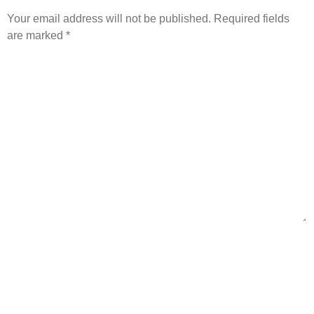
Your email address will not be published.
Required fields
are marked
*
COMMENT
*
NAME
*
EMAIL
*