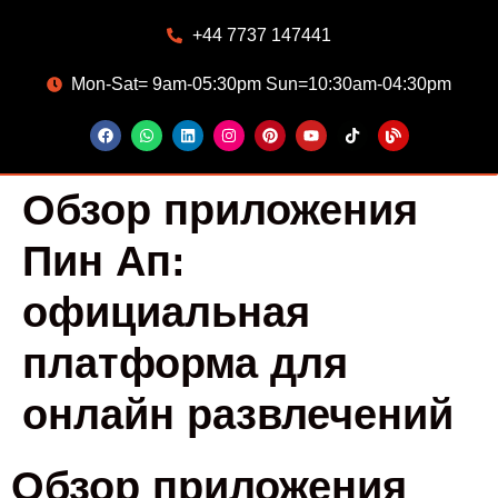
+44 7737 147441
Mon-Sat= 9am-05:30pm Sun=10:30am-04:30pm
Обзор приложения
Пин Ап:
официальная
платформа для
онлайн развлечений
Обзор приложения