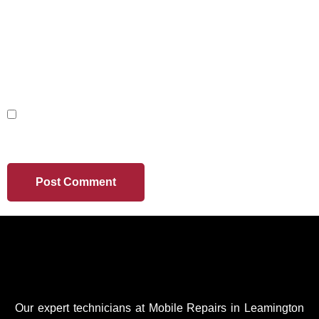
WEBSITE
SAVE MY NAME, EMAIL, AND WEBSITE IN THIS
BROWSER FOR THE NEXT TIME I COMMENT.
Our expert technicians at Mobile Repairs in Leamington