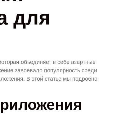
а для
оторая объединяет в себе азартные
ожение завоевало популярность среди
ложения. В этой статье мы подробно
приложения