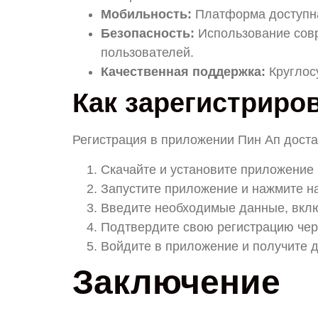
Мобильность:
Платформа доступна 
Безопасность:
Использование совр
пользователей.
Качественная поддержка:
Круглос
Как зарегистриро
Регистрация в приложении Пин Ап достат
Скачайте и установите приложение 
Запустите приложение и нажмите на
Введите необходимые данные, вклю
Подтвердите свою регистрацию чер
Войдите в приложение и получите д
Заключение