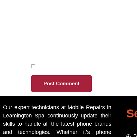
EMAIL
*
WEBSITE
SAVE MY NAME, EMAIL, AND WEBSITE 
Our expert technicians at Mobile Repairs in
S
Leamington Spa continuously update their
skills to handle all the latest phone brands
and technologies. Whether it’s phone
B