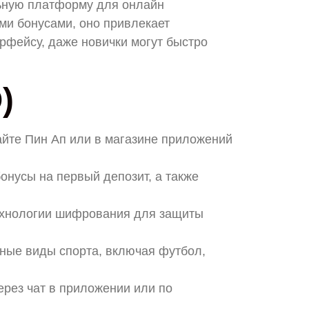
ьную платформу для онлайн
ми бонусами, оно привлекает
рфейсу, даже новички могут быстро
)
йте Пин Ап или в магазине приложений
онусы на первый депозит, а также
ехнологии шифрования для защиты
ные виды спорта, включая футбол,
ерез чат в приложении или по