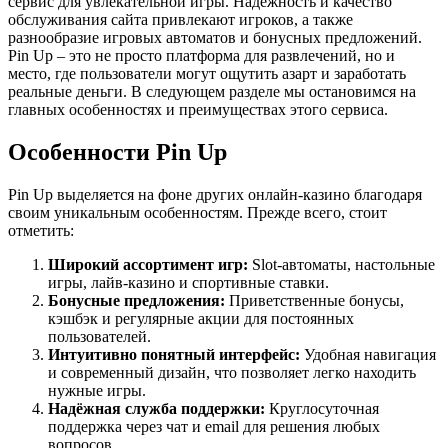
сервис для увлекательной игры. Надежность и качество
обслуживания сайта привлекают игроков, а также
разнообразие игровых автоматов и бонусных предложений.
Pin Up – это не просто платформа для развлечений, но и
место, где пользователи могут ощутить азарт и заработать
реальные деньги. В следующем разделе мы остановимся на
главных особенностях и преимуществах этого сервиса.
Особенности Pin Up
Pin Up выделяется на фоне других онлайн-казино благодаря
своим уникальным особенностям. Прежде всего, стоит
отметить:
Широкий ассортимент игр:
Slot-автоматы, настольные
игры, лайв-казино и спортивные ставки.
Бонусные предложения:
Приветственные бонусы,
кэшбэк и регулярные акции для постоянных
пользователей.
Интуитивно понятный интерфейс:
Удобная навигация
и современный дизайн, что позволяет легко находить
нужные игры.
Надёжная служба поддержки:
Круглосуточная
поддержка через чат и email для решения любых
вопросов.