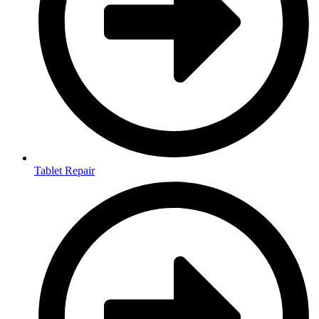
Tablet Repair