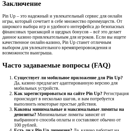
Заключение
Pin Up – это надежный и увлекательный сервис для онлайн
игры, который сочетает в себе множество преимуществ. От
широкого выбора игр и удобного интерфейса до безопасных
фінансовых транзакций и щедрых бонусов – всё это делает
данное казино привлекательным для игроков. Если вы ищете
качественное онлайн-казино, Pin Up станет отличным
выбором для увлекательного времяпрепровождения и
возможности выигрыша.
Часто задаваемые вопросы (FAQ)
Существует ли мобильное приложение для Pin Up?
Да, казино предлагает адаптированную версию для
мобильных устройств.
Как зарегистрироваться на сайте Pin Up?
Регистрация
происходит в несколько шагов, и вам потребуется
выполнить некоторые простые действия.
Каковы минимальные и максимальные лимиты на
депозиты?
Минимальные лимиты зависят от
выбранного способа оплаты и составляют обычно от
100 рублей.
Есть ли у Pin Up лицензия?
Да, казино работает на