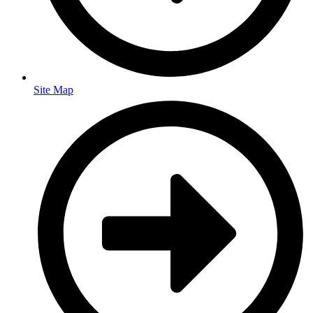
Site Map