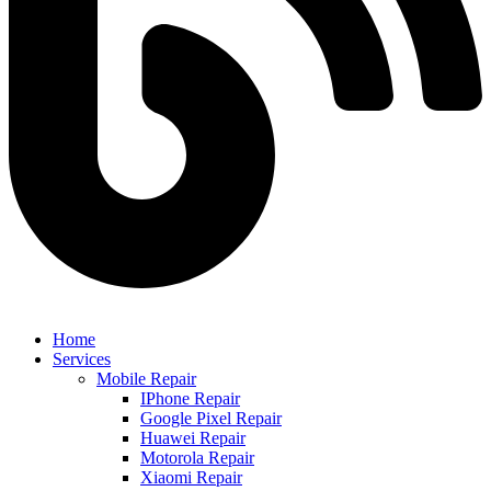
Home
Services
Mobile Repair
IPhone Repair
Google Pixel Repair
Huawei Repair
Motorola Repair
Xiaomi Repair