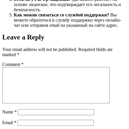
основе лицензии, что подтверждает его легальность и
безопасность.
Как можно связаться со службой поддержки?
Вы
можете обратиться в службу поддержки через онлайн-
чат или отправив email на указанный на сайте адрес.
Leave a Reply
Your email address will not be published.
Required fields are
marked
*
Comment
*
Name
*
Email
*