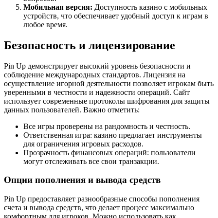
Мобильная версия:
Доступность казино с мобильных
устройств, что обеспечивает удобный доступ к играм в
любое время.
Безопасность и лицензирование
Pin Up демонстрирует высокий уровень безопасности и
соблюдение международных стандартов. Лицензия на
осуществление игорной деятельности позволяет игрокам быть
уверенными в честности и надежности операций. Сайт
использует современные протоколы шифрования для защиты
данных пользователей. Важно отметить:
Все игры проверены на рандомность и честность.
Ответственная игра: казино предлагает инструменты
для ограничения игровых расходов.
Прозрачность финансовых операций: пользователи
могут отслеживать все свои транзакции.
Опции пополнения и вывода средств
Pin Up предоставляет разнообразные способы пополнения
счета и вывода средств, что делает процесс максимально
комфортным для игроков. Можно использовать как