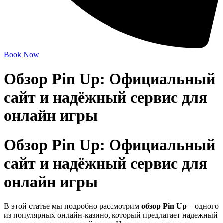
Book Now
Обзор Pin Up: Официальный
сайт и надёжный сервис для
онлайн игры
Обзор Pin Up: Официальный
сайт и надёжный сервис для
онлайн игры
В этой статье мы подробно рассмотрим
обзор Pin Up
– одного
из популярных онлайн-казино, который предлагает надежный