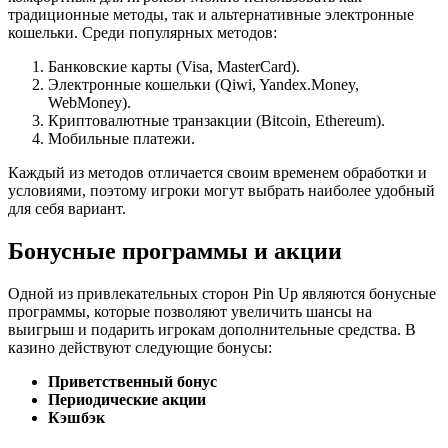
традиционные методы, так и альтернативные электронные
кошельки. Среди популярных методов:
Банковские карты (Visa, MasterCard).
Электронные кошельки (Qiwi, Yandex.Money,
WebMoney).
Криптовалютные транзакции (Bitcoin, Ethereum).
Мобильные платежи.
Каждый из методов отличается своим временем обработки и
условиями, поэтому игроки могут выбрать наиболее удобный
для себя вариант.
Бонусные программы и акции
Одной из привлекательных сторон Pin Up являются бонусные
программы, которые позволяют увеличить шансы на
выигрыш и подарить игрокам дополнительные средства. В
казино действуют следующие бонусы:
Приветственный бонус
Периодические акции
Кэшбэк