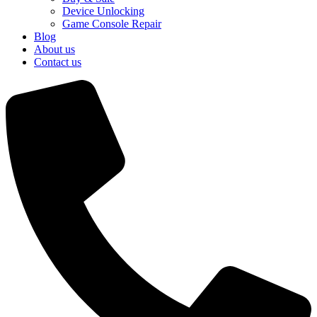
Device Unlocking
Game Console Repair
Blog
About us
Contact us