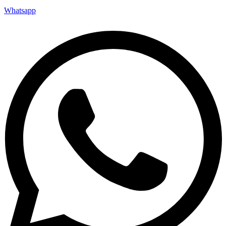
Whatsapp