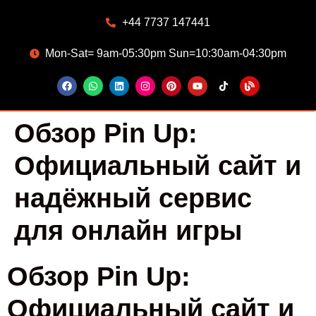
+44 7737 147441
Mon-Sat= 9am-05:30pm Sun=10:30am-04:30pm
Обзор Pin Up:
Официальный сайт и
надёжный сервис
для онлайн игры
Обзор Pin Up:
Официальный сайт и