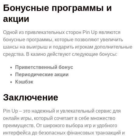
Бонусные программы и
акции
Одной из привлекательных сторон Pin Up являются
бонусные программы, которые позволяют увеличить
шансы на выигрыш и подарить игрокам дополнительные
средства. В казино действуют следующие бонусы:
Приветственный бонус
Периодические акции
Кэшбэк
Заключение
Pin Up – это надежный и увлекательный сервис для
онлайн игры, который сочетает в себе множество
преимуществ. От широкого выбора игр и удобного
интерфейса до безопасных фінансовых транзакций и