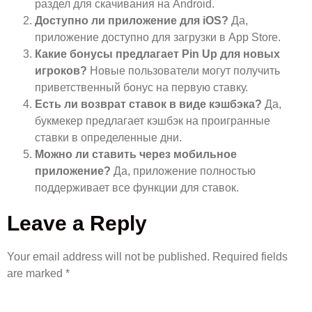
раздел для скачивания на Android.
Доступно ли приложение для iOS?
Да,
приложение доступно для загрузки в App Store.
Какие бонусы предлагает Pin Up для новых
игроков?
Новые пользователи могут получить
приветственный бонус на первую ставку.
Есть ли возврат ставок в виде кэшбэка?
Да,
букмекер предлагает кэшбэк на проигранные
ставки в определенные дни.
Можно ли ставить через мобильное
приложение?
Да, приложение полностью
поддерживает все функции для ставок.
Leave a Reply
Your email address will not be published.
Required fields
are marked
*
COMMENT
*