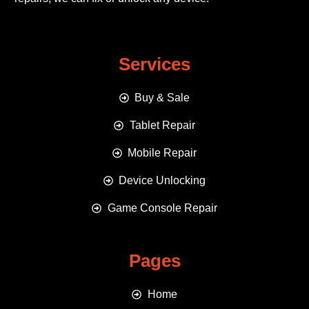
Services
Buy & Sale
Tablet Repair
Mobile Repair
Device Unlocking
Game Console Repair
Pages
Home