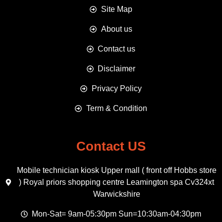
Site Map
About us
Contact us
Disclaimer
Privacy Policy
Term & Condition
Contact US
Mobile technician kiosk Upper mall ( front off Hobbs store
) Royal priors shopping centre Leamington spa Cv324xt
Warwickshire
Mon-Sat= 9am-05:30pm Sun=10:30am-04:30pm