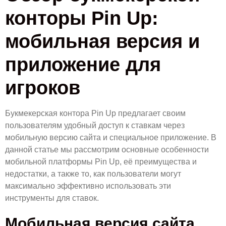
конторы Pin Up:
мобильная версия и
приложение для
игроков
Букмекерская контора Pin Up предлагает своим
пользователям удобный доступ к ставкам через
мобильную версию сайта и специальное приложение. В
данной статье мы рассмотрим основные особенности
мобильной платформы Pin Up, её преимущества и
недостатки, а также то, как пользователи могут
максимально эффективно использовать эти
инструменты для ставок.
Мобильная версия сайта