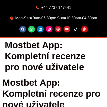
+44 7737 147441
Mon-Sat= 9am-05:30pm Sun=10:30am-04:30pm
Mostbet App:
Kompletní recenze
pro nové uživatele
Mostbet App:
Kompletní recenze pro
nové uživatele