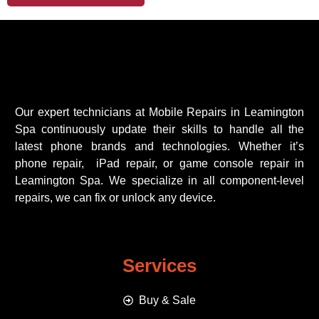
Our expert technicians at Mobile Repairs in Leamington
Spa continuously update their skills to handle all the
latest phone brands and technologies. Whether it’s
phone repair, iPad repair, or game console repair in
Leamington Spa. We specialize in all component-level
repairs, we can fix or unlock any device.
Services
Buy & Sale