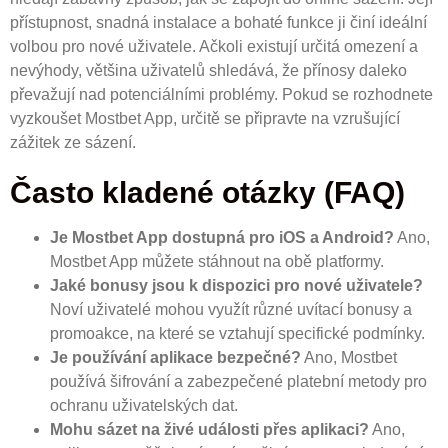
přístupnost, snadná instalace a bohaté funkce ji činí ideální
volbou pro nové uživatele. Ačkoli existují určitá omezení a
nevýhody, většina uživatelů shledává, že přínosy daleko
převažují nad potenciálními problémy. Pokud se rozhodnete
vyzkoušet Mostbet App, určitě se připravte na vzrušující
zážitek ze sázení.
Často kladené otázky (FAQ)
Je Mostbet App dostupná pro iOS a Android?
Ano,
Mostbet App můžete stáhnout na obě platformy.
Jaké bonusy jsou k dispozici pro nové uživatele?
Noví uživatelé mohou využít různé uvítací bonusy a
promoakce, na které se vztahují specifické podmínky.
Je používání aplikace bezpečné?
Ano, Mostbet
používá šifrování a zabezpečené platební metody pro
ochranu uživatelských dat.
Mohu sázet na živé události přes aplikaci?
Ano,