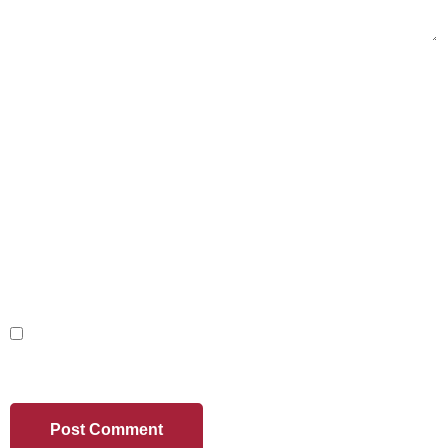
NAME
*
EMAIL
*
WEBSITE
SAVE MY NAME, EMAIL, AND WEBSITE IN THIS
BROWSER FOR THE NEXT TIME I COMMENT.