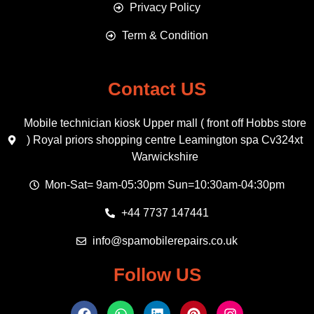
Privacy Policy
Term & Condition
Contact US
Mobile technician kiosk Upper mall ( front off Hobbs store
) Royal priors shopping centre Leamington spa Cv324xt
Warwickshire
Mon-Sat= 9am-05:30pm Sun=10:30am-04:30pm
+44 7737 147441
info@spamobilerepairs.co.uk
Follow US