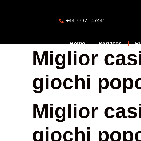
+44 7737 147441
Home
Services
B
Miglior ca
giochi popo
Miglior ca
giochi popo