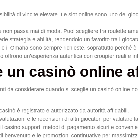
ibilità di vincite elevate. Le slot online sono uno dei gioc
e non passa mai di moda. Puoi scegliere tra roulette am
de strategia e abilità, rendendolo un favorito tra i giocato
e il Omaha sono sempre richieste, soprattutto perché è p
o offrono un’esperienza autentica con croupier reali e inte
un casinò online af
tanti da considerare quando si sceglie un casinò online 
 casinò è registrato e autorizzato da autorità affidabili.
valutazioni e le recensioni di altri giocatori per valutare 
il casinò supporti metodi di pagamento sicuri e convenien
di benvenuto e le promozioni continuative per massimizza