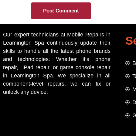
Our expert technicians at Mobile Repairs in
S
Leamington Spa continuously update their
skills to handle all the latest phone brands
and technologies. Whether it’s phone
B
repair, iPad repair, or game console repair
in Leamington Spa. We specialize in all
T
component-level repairs, we can fix or
M
unlock any device.
D
G