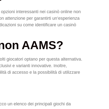
 opzioni interessanti nei casinò online non
n attenzione per garantirti un’esperienza
ndicazioni su come identificare un casinò
e non AAMS?
ti giocatori optano per questa alternativa.
sivi e varianti innovative. Inoltre,
à di accesso e la possibilità di utilizzare
cco un elenco dei principali giochi da