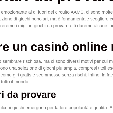
o emozionante al di fuori del circuito AAMS, ci sono molte
zione di giochi popolari, ma è fondamentale scegliere co
loreremo i migliori giochi da provare e ti daremo alcune i
re un casinò onlin
sembrare rischiosa, ma ci sono diversi motivi per cui mol
no una selezione di giochi più ampia, compresi titoli esclu
me giri gratis e scommesse senza rischi. Infine, la facilit
 tutto il mondo.
ri da provare
cuni giochi emergono per la loro popolarità e qualità. E