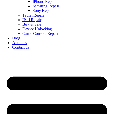
IPhone Repair
Samsung Repair
Sony Repair
Tablet Repair
IPad Repair
Buy & Sale
Device Unlocking
Game Console Repair
Blog
About us
Contact us