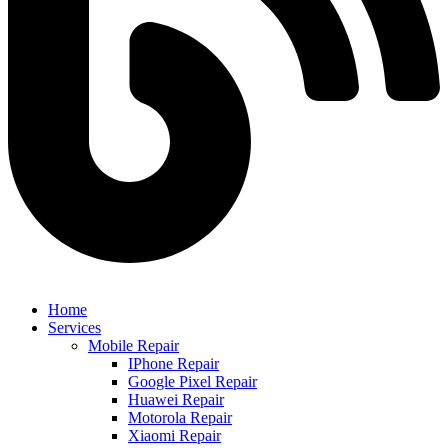
Home
Services
Mobile Repair
IPhone Repair
Google Pixel Repair
Huawei Repair
Motorola Repair
Xiaomi Repair