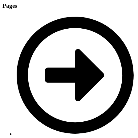
Pages