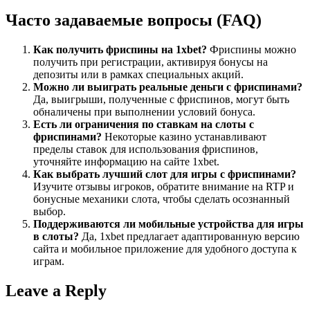
Часто задаваемые вопросы (FAQ)
Как получить фриспины на 1xbet?
Фриспины можно
получить при регистрации, активируя бонусы на
депозиты или в рамках специальных акций.
Можно ли выиграть реальные деньги с фриспинами?
Да, выигрыши, полученные с фриспинов, могут быть
обналичены при выполнении условий бонуса.
Есть ли ограничения по ставкам на слоты с
фриспинами?
Некоторые казино устанавливают
пределы ставок для использования фриспинов,
уточняйте информацию на сайте 1xbet.
Как выбрать лучший слот для игры с фриспинами?
Изучите отзывы игроков, обратите внимание на RTP и
бонусные механики слота, чтобы сделать осознанный
выбор.
Поддерживаются ли мобильные устройства для игры
в слоты?
Да, 1xbet предлагает адаптированную версию
сайта и мобильное приложение для удобного доступа к
играм.
Leave a Reply