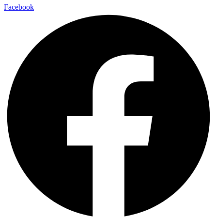
Facebook