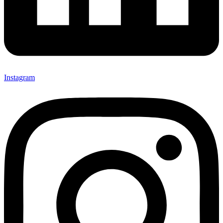
Instagram