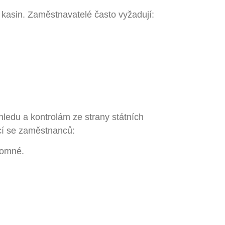
o kasin. Zaměstnavatelé často vyžadují:
hledu a kontrolám ze strany státních
ící se zaměstnanců:
tomné.