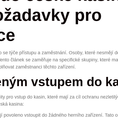
ožadavky pro
ce
 co se týče přístupu a zaměstnání. Osoby, které nesmějí d
 Tento článek se zaměřuje na specifické skupiny, které m
lňovat zaměstnanci těchto zařízení.
ným vstupem do ka
ty pro vstup do kasin, které mají za cíl ochranu nezletil
eská kasina:
 povoleno vstoupit do žádného herního zařízení. Tato ome