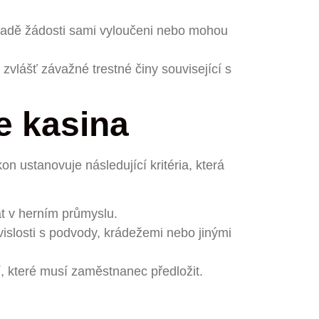
ladě žádosti sami vyloučeni nebo mohou
a zvlášť závažné trestné činy související s
e kasina
 ustanovuje následující kritéria, která
at v herním průmyslu.
islosti s podvody, krádežemi nebo jinými
í, které musí zaměstnanec předložit.