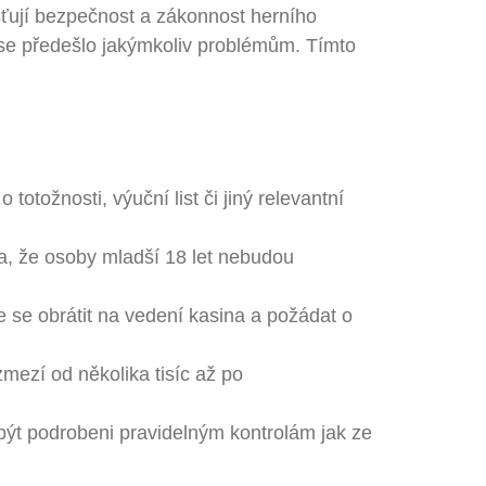
šťují bezpečnost a zákonnost herního
y se předešlo jakýmkoliv problémům. Tímto
totožnosti, výuční list či jiný relevantní
ila, že osoby mladší 18 let nebudou
e se obrátit na vedení kasina a požádat o
ezí od několika tisíc až po
ýt podrobeni pravidelným kontrolám jak ze