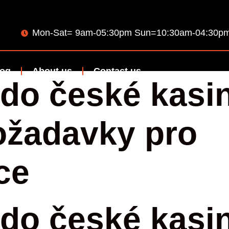
Mon-Sat= 9am-05:30pm Sun=10:30am-04:30p
log
About us
Contact us
do české kasi
ožadavky pro
ce
do české kasi