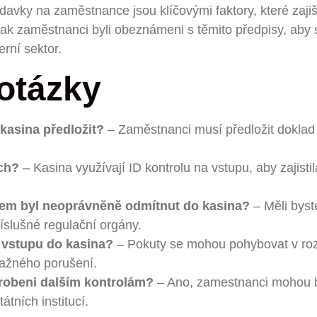
davky na zaměstnance jsou klíčovými faktory, které zaji
, tak zaměstnanci byli obeznámeni s těmito předpisy, ab
rní sektor.
otázky
asina předložit?
– Zaměstnanci musí předložit doklad o 
ech?
– Kasina využívají ID kontrolu na vstupu, aby zajist
sem byl neoprávněně odmítnut do kasina?
– Měli byst
íslušné regulační orgány.
l vstupu do kasina?
– Pokuty se mohou pohybovat v rozm
važného porušení.
robeni dalším kontrolám?
– Ano, zamestnanci mohou b
átních institucí.