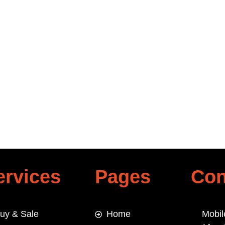
IN THIS BROWSER FOR THE NEXT TIME I COMMENT.
ervices
Pages
Con
uy & Sale
Home
Mobil