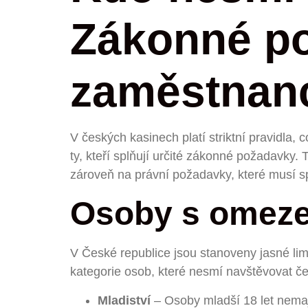
Zákonné p
zaměstnan
V českých kasinech platí striktní pravidla,
ty, kteří splňují určité zákonné požadavky.
zároveň na právní požadavky, které musí sp
Osoby s omeze
V České republice jsou stanoveny jasné limi
kategorie osob, které nesmí navštěvovat č
Mladiství
– Osoby mladší 18 let nemají