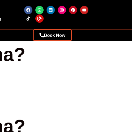
m
Book Now
na?
na?