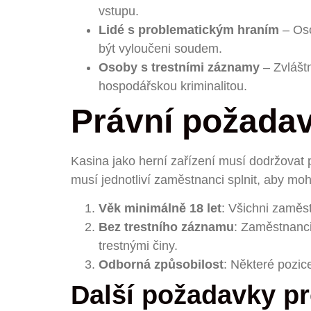
vstupu.
Lidé s problematickým hraním
– Oso
být vyloučeni soudem.
Osoby s trestními záznamy
– Zvláštn
hospodářskou kriminalitou.
Právní požada
Kasina jako herní zařízení musí dodržovat 
musí jednotliví zaměstnanci splnit, aby moh
Věk minimálně 18 let
: Všichni zaměs
Bez trestního záznamu
: Zaměstnanci
trestnými činy.
Odborná způsobilost
: Některé pozic
Další požadavky p