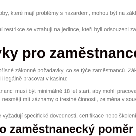
by, které mají problémy s hazardem, mohou být na zák
í restrikce se vztahují na jedince, kteří byli odsouzeni z
vky pro zaměstnanc
přísné zákonné požadavky, co se týče zaměstnanců. Zákon
li legálně pracovat v kasinu:
tnanci musí být minimálně 18 let starí, aby mohli pracov
 nesmějí mít záznamy o trestné činnosti, zejména v souv
e vyžadují specifické dovednosti, certifikace nebo školen
ro zaměstnanecký poměr