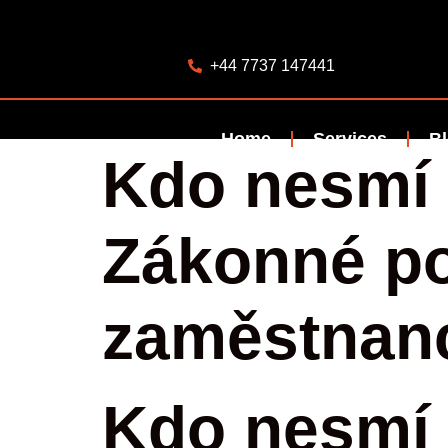
+44 7737 147441
Home
Services
B
Kdo nesmí 
Zákonné p
zaměstnan
Kdo nesmí 