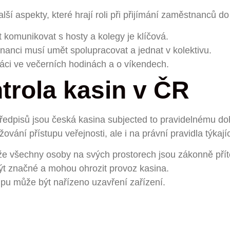
lší aspekty, které hrají roli při přijímání zaměstnanců d
 komunikovat s hosty a kolegy je klíčová.
nanci musí umět spolupracovat a jednat v kolektivu.
ráci ve večerních hodinách a o víkendech.
trola kasin v ČR
 předpisů jsou česká kasina subjected to pravidelnému do
ování přístupu veřejnosti, ale i na právní pravidla týkaj
že všechny osoby na svých prostorech jsou zákonně pří
t značné a mohou ohrozit provoz kasina.
pu může být nařízeno uzavření zařízení.