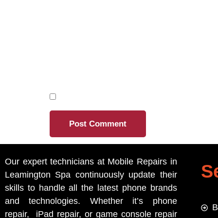
EMAIL
*
WEBSITE
SAVE MY NAME, EMAIL, AND WEBSITE 
Our expert technicians at Mobile Repairs in
S
Leamington Spa continuously update their
skills to handle all the latest phone brands
and technologies. Whether it’s phone
B
repair, iPad repair, or game console repair