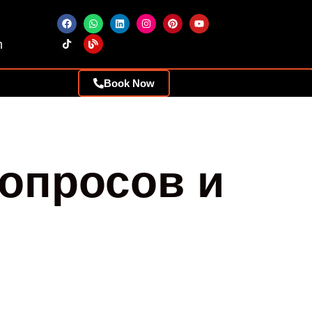
m
Book Now
опросов и