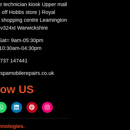
e technician kiosk Upper mall
t off Hobbs store ) Royal
s shopping centre Leamington
v324xt Warwickshire
Sat= 9am-05:30pm
10:30am-04:30pm
7737 147441
spamobilerepairs.co.uk
low US
hnologies.