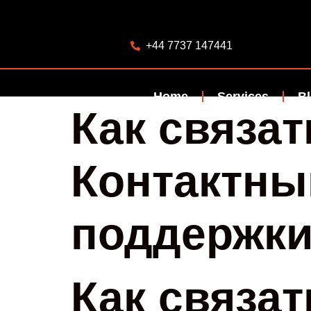
+44 7737 147441
Home
Services
B
Как связат
Контактны
поддержк
Как связат