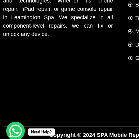
and technologies. Whether it’s phone
B
repair, iPad repair, or game console repair
in Leamington Spa. We specialize in all
T
component-level repairs, we can fix or
M
unlock any device.
D
G
Need Help?
Copyright © 2024 SPA Mobile Repai