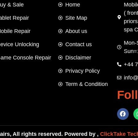
uy & Sale
Home
Mobil
( fron
ablet Repair
Site Map
prior
spa C
obile Repair
About us
Mon-
evice Unlocking
Contact us
Sun=
ame Console Repair
Disclaimer
+44 
Privacy Policy
info@
Term & Condition
Fol
rs, All rights reserved. Powered by ,
ClickTake Tec