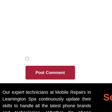
EMAIL
*
WEBSITE
SAVE MY NAME, EMAIL, AND WEBSITE 
Our expert technicians at Mobile Repairs in
S
Leamington Spa continuously update their
skills to handle all the latest phone brands