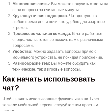
Мгновенная связь:
Вы можете получить ответы на
свои вопросы за считанные минуты.
Круглосуточная поддержка:
Чат доступен в
любое время дня и ночи, что удобно для азартных
игроков.
Профессиональная команда:
В чате работают
специалисты, готовые помочь вам с различными
вопросами.
Удобство:
Можно задавать вопросы прямо с
мобильного устройства, не покидая приложение.
Разнообразие тем:
Вы можете обсудить как
технические, так и игровые вопросы.
Как начать использовать
чат?
Чтобы начать использование функции чата на 1xbet
зеркале мобильной версии, следуйте этим простым
шагам: