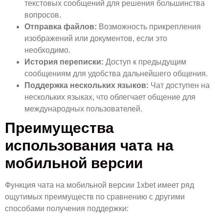
текстовых сообщений для решения большинства
вопросов.
Отправка файлов:
Возможность прикрепления
изображений или документов, если это
необходимо.
История переписки:
Доступ к предыдущим
сообщениям для удобства дальнейшего общения.
Поддержка нескольких языков:
Чат доступен на
нескольких языках, что облегчает общение для
международных пользователей.
Преимущества
использования чата на
мобильной версии
Функция чата на мобильной версии 1xbet имеет ряд
ощутимых преимуществ по сравнению с другими
способами получения поддержки: