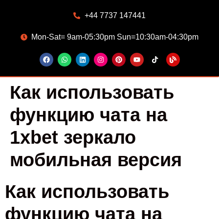
+44 7737 147441
Mon-Sat= 9am-05:30pm Sun=10:30am-04:30pm
Как использовать
функцию чата на
1xbet зеркало
мобильная версия
Как использовать
функцию чата на