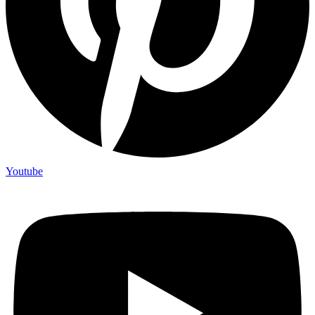
Youtube