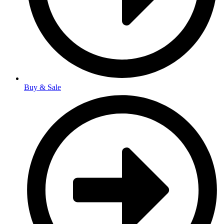
Buy & Sale