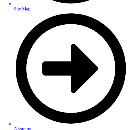
Site Map
About us