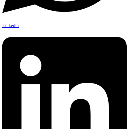
Linkedin