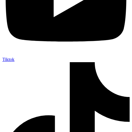
Tiktok