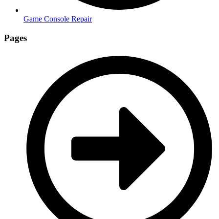
Game Console Repair
Pages