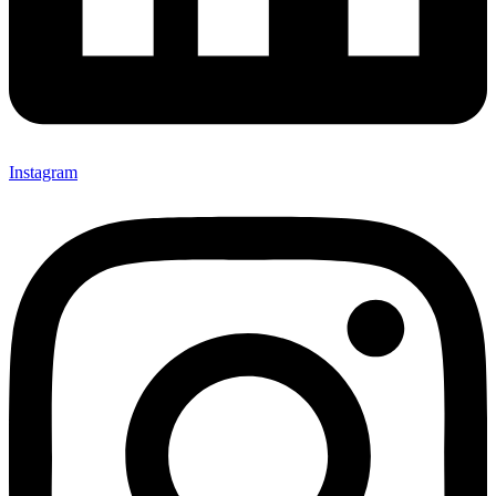
Instagram