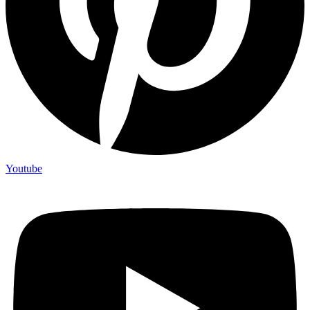
Youtube