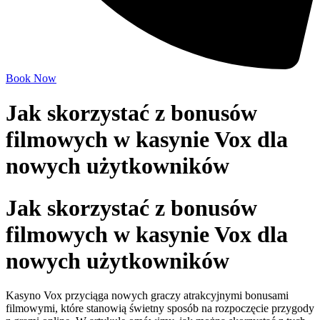
Book Now
Jak skorzystać z bonusów
filmowych w kasynie Vox dla
nowych użytkowników
Jak skorzystać z bonusów
filmowych w kasynie Vox dla
nowych użytkowników
Kasyno Vox przyciąga nowych graczy atrakcyjnymi bonusami
filmowymi, które stanowią świetny sposób na rozpoczęcie przygody