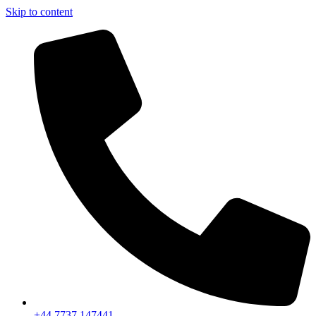
Skip to content
+44 7737 147441