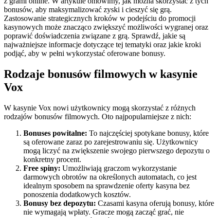
z grami online. W artykule omówimy, jak można skorzystać z tych
bonusów, aby maksymalizować zyski i cieszyć się grą.
Zastosowanie strategicznych kroków w podejściu do promocji
kasynowych może znacząco zwiększyć możliwości wygranej oraz
poprawić doświadczenia związane z grą. Sprawdź, jakie są
najważniejsze informacje dotyczące tej tematyki oraz jakie kroki
podjąć, aby w pełni wykorzystać oferowane bonusy.
Rodzaje bonusów filmowych w kasynie
Vox
W kasynie Vox nowi użytkownicy mogą skorzystać z różnych
rodzajów bonusów filmowych. Oto najpopularniejsze z nich:
Bonuses powitalne:
To najczęściej spotykane bonusy, które
są oferowane zaraz po zarejestrowaniu się. Użytkownicy
mogą liczyć na zwiększenie swojego pierwszego depozytu o
konkretny procent.
Free spiny:
Umożliwiają graczom wykorzystanie
darmowych obrotów na określonych automatach, co jest
idealnym sposobem na sprawdzenie oferty kasyna bez
ponoszenia dodatkowych kosztów.
Bonusy bez depozytu:
Czasami kasyna oferują bonusy, które
nie wymagają wpłaty. Gracze mogą zacząć grać, nie