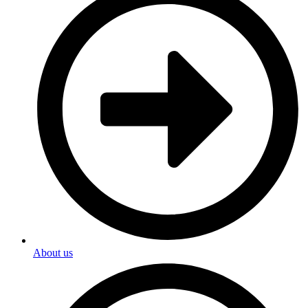
About us