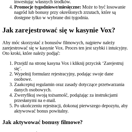
inwestując własnych środków.
Promocje tygodniowe/miesięczne:
Może to być losowanie
nagród lub bonusy przy określonych zrzutach, które są
dostępne tylko w wybrane dni tygodnia.
Jak zarejestrować się w kasynie Vox?
Aby móc skorzystać z bonusów filmowych, najpierw należy
zarejestrować się w kasynie Vox. Proces ten jest szybki i intuicyjny.
Oto kroki, które należy podjąć:
Przejdź na stronę kasyna Vox i kliknij przycisk ‘Zarejestruj
się’.
Wypełnij formularz rejestracyjny, podając swoje dane
osobowe.
Zaakceptuj regulamin oraz zasady dotyczące przetwarzania
danych osobowych.
Zweryfikuj swoją tożsamość, podążając za instrukcjami
przesłanymi na e-mail.
Po ukończeniu rejestracji, dokonaj pierwszego depozytu, aby
aktywować bonus powitalny.
Jak aktywować bonusy filmowe?