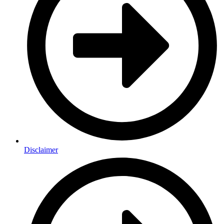
Disclaimer