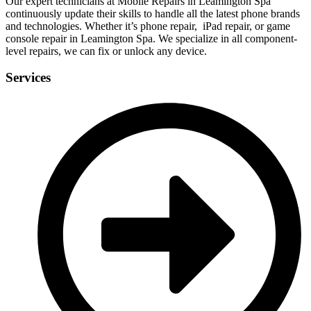
Our expert technicians at Mobile Repairs in Leamington Spa
continuously update their skills to handle all the latest phone brands
and technologies. Whether it’s phone repair, iPad repair, or game
console repair in Leamington Spa. We specialize in all component-
level repairs, we can fix or unlock any device.
Services