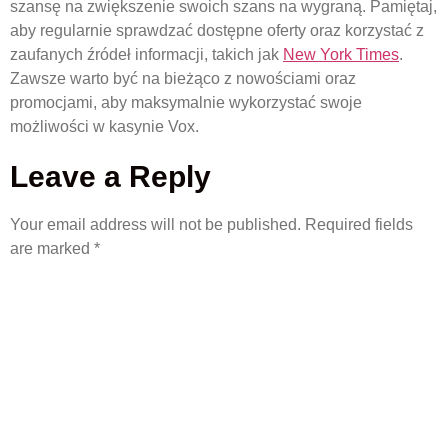
szansę na zwiększenie swoich szans na wygraną. Pamiętaj,
aby regularnie sprawdzać dostępne oferty oraz korzystać z
zaufanych źródeł informacji, takich jak
New York Times
.
Zawsze warto być na bieżąco z nowościami oraz
promocjami, aby maksymalnie wykorzystać swoje
możliwości w kasynie Vox.
Leave a Reply
Your email address will not be published.
Required fields
are marked
*
COMMENT
*