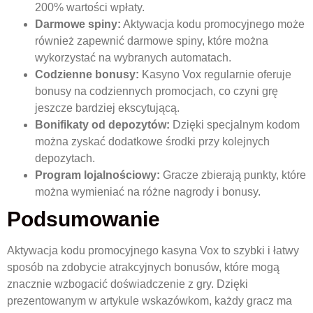
200% wartości wpłaty.
Darmowe spiny:
Aktywacja kodu promocyjnego może
również zapewnić darmowe spiny, które można
wykorzystać na wybranych automatach.
Codzienne bonusy:
Kasyno Vox regularnie oferuje
bonusy na codziennych promocjach, co czyni grę
jeszcze bardziej ekscytującą.
Bonifikaty od depozytów:
Dzięki specjalnym kodom
można zyskać dodatkowe środki przy kolejnych
depozytach.
Program lojalnościowy:
Gracze zbierają punkty, które
można wymieniać na różne nagrody i bonusy.
Podsumowanie
Aktywacja kodu promocyjnego kasyna Vox to szybki i łatwy
sposób na zdobycie atrakcyjnych bonusów, które mogą
znacznie wzbogacić doświadczenie z gry. Dzięki
prezentowanym w artykule wskazówkom, każdy gracz ma