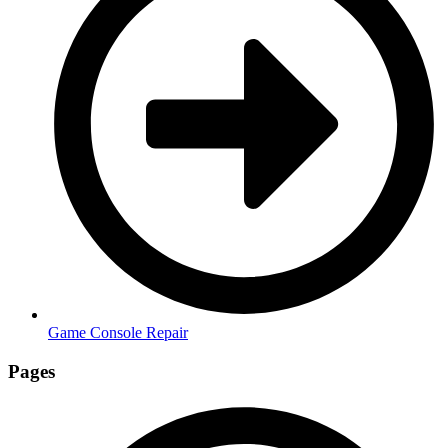
Game Console Repair
Pages