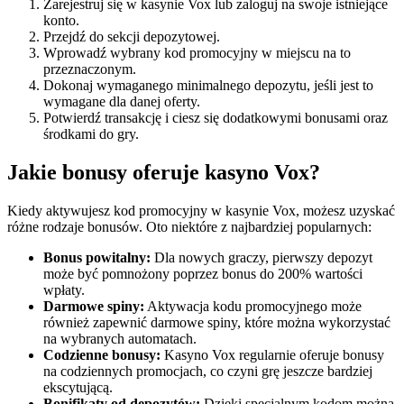
Zarejestruj się w kasynie Vox lub zaloguj na swoje istniejące
konto.
Przejdź do sekcji depozytowej.
Wprowadź wybrany kod promocyjny w miejscu na to
przeznaczonym.
Dokonaj wymaganego minimalnego depozytu, jeśli jest to
wymagane dla danej oferty.
Potwierdź transakcję i ciesz się dodatkowymi bonusami oraz
środkami do gry.
Jakie bonusy oferuje kasyno Vox?
Kiedy aktywujesz kod promocyjny w kasynie Vox, możesz uzyskać
różne rodzaje bonusów. Oto niektóre z najbardziej popularnych:
Bonus powitalny:
Dla nowych graczy, pierwszy depozyt
może być pomnożony poprzez bonus do 200% wartości
wpłaty.
Darmowe spiny:
Aktywacja kodu promocyjnego może
również zapewnić darmowe spiny, które można wykorzystać
na wybranych automatach.
Codzienne bonusy:
Kasyno Vox regularnie oferuje bonusy
na codziennych promocjach, co czyni grę jeszcze bardziej
ekscytującą.
Bonifikaty od depozytów:
Dzięki specjalnym kodom można