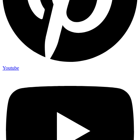
Youtube