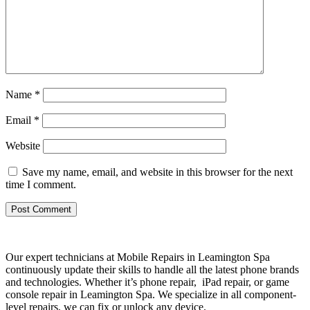
Name
*
Email
*
Website
Save my name, email, and website in this browser for the next
time I comment.
Our expert technicians at Mobile Repairs in Leamington Spa
continuously update their skills to handle all the latest phone brands
and technologies. Whether it’s phone repair, iPad repair, or game
console repair in Leamington Spa. We specialize in all component-
level repairs, we can fix or unlock any device.