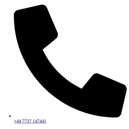
Skip
to
content
+44 7737 147441