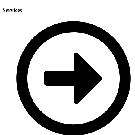
Services