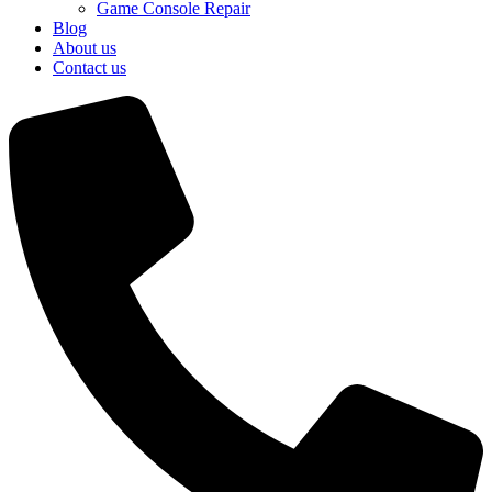
Game Console Repair
Blog
About us
Contact us