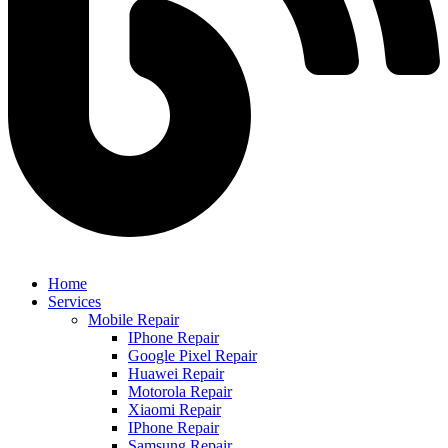
Home
Services
Mobile Repair
IPhone Repair
Google Pixel Repair
Huawei Repair
Motorola Repair
Xiaomi Repair
IPhone Repair
Samsung Repair