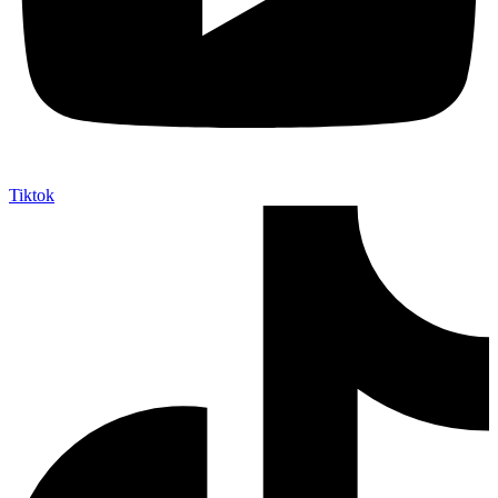
Tiktok