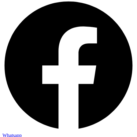
Whatsapp