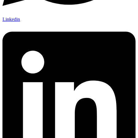
Linkedin