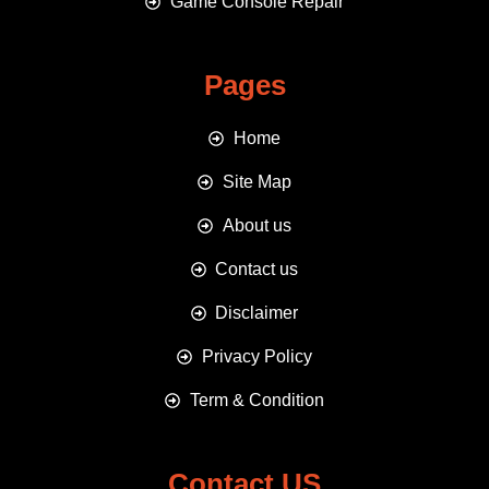
Game Console Repair
Pages
Home
Site Map
About us
Contact us
Disclaimer
Privacy Policy
Term & Condition
Contact US