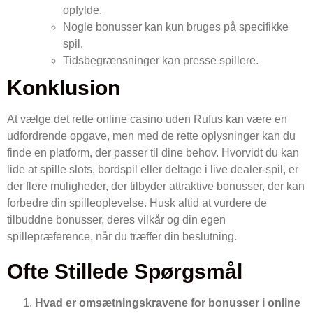
opfylde.
Nogle bonusser kan kun bruges på specifikke
spil.
Tidsbegrænsninger kan presse spillere.
Konklusion
At vælge det rette online casino uden Rufus kan være en
udfordrende opgave, men med de rette oplysninger kan du
finde en platform, der passer til dine behov. Hvorvidt du kan
lide at spille slots, bordspil eller deltage i live dealer-spil, er
der flere muligheder, der tilbyder attraktive bonusser, der kan
forbedre din spilleoplevelse. Husk altid at vurdere de
tilbuddne bonusser, deres vilkår og din egen
spillepræference, når du træffer din beslutning.
Ofte Stillede Spørgsmål
Hvad er omsætningskravene for bonusser i online