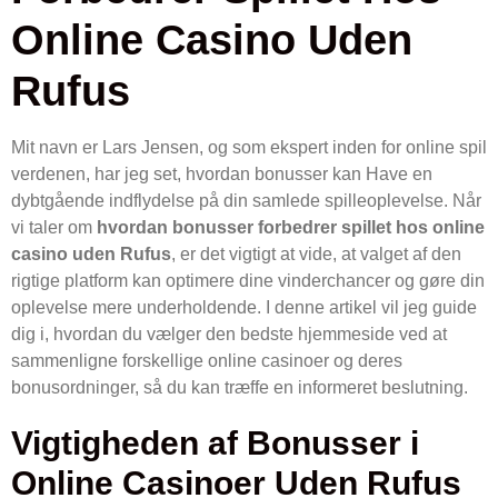
Online Casino Uden
Rufus
Mit navn er Lars Jensen, og som ekspert inden for online spil
verdenen, har jeg set, hvordan bonusser kan Have en
dybtgående indflydelse på din samlede spilleoplevelse. Når
vi taler om
hvordan bonusser forbedrer spillet hos online
casino uden Rufus
, er det vigtigt at vide, at valget af den
rigtige platform kan optimere dine vinderchancer og gøre din
oplevelse mere underholdende. I denne artikel vil jeg guide
dig i, hvordan du vælger den bedste hjemmeside ved at
sammenligne forskellige online casinoer og deres
bonusordninger, så du kan træffe en informeret beslutning.
Vigtigheden af Bonusser i
Online Casinoer Uden Rufus