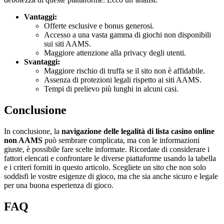
Vantaggi:
Offerte esclusive e bonus generosi.
Accesso a una vasta gamma di giochi non disponibili
sui siti AAMS.
Maggiore attenzione alla privacy degli utenti.
Svantaggi:
Maggiore rischio di truffa se il sito non è affidabile.
Assenza di protezioni legali rispetto ai siti AAMS.
Tempi di prelievo più lunghi in alcuni casi.
Conclusione
In conclusione, la
navigazione delle legalità di lista casino online
non AAMS
può sembrare complicata, ma con le informazioni
giuste, è possibile fare scelte informate. Ricordate di considerare i
fattori elencati e confrontare le diverse piattaforme usando la tabella
e i criteri forniti in questo articolo. Scegliete un sito che non solo
soddisfi le vostre esigenze di gioco, ma che sia anche sicuro e legale
per una buona esperienza di gioco.
FAQ