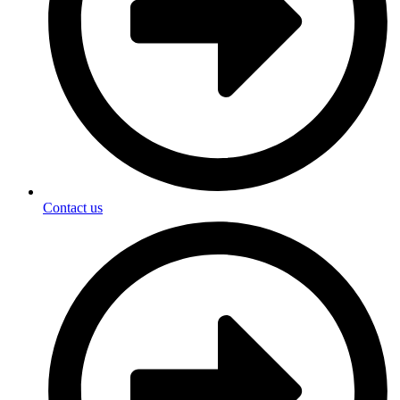
Contact us