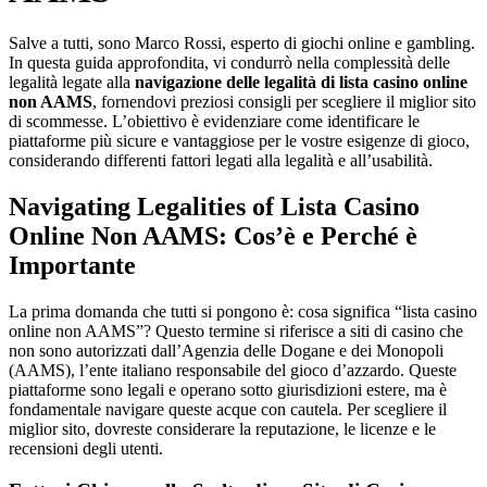
Salve a tutti, sono Marco Rossi, esperto di giochi online e gambling.
In questa guida approfondita, vi condurrò nella complessità delle
legalità legate alla
navigazione delle legalità di lista casino online
non AAMS
, fornendovi preziosi consigli per scegliere il miglior sito
di scommesse. L’obiettivo è evidenziare come identificare le
piattaforme più sicure e vantaggiose per le vostre esigenze di gioco,
considerando differenti fattori legati alla legalità e all’usabilità.
Navigating Legalities of Lista Casino
Online Non AAMS: Cos’è e Perché è
Importante
La prima domanda che tutti si pongono è: cosa significa “lista casino
online non AAMS”? Questo termine si riferisce a siti di casino che
non sono autorizzati dall’Agenzia delle Dogane e dei Monopoli
(AAMS), l’ente italiano responsabile del gioco d’azzardo. Queste
piattaforme sono legali e operano sotto giurisdizioni estere, ma è
fondamentale navigare queste acque con cautela. Per scegliere il
miglior sito, dovreste considerare la reputazione, le licenze e le
recensioni degli utenti.