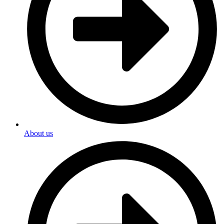
About us