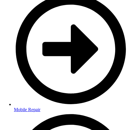
Mobile Repair