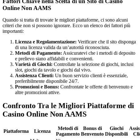
Fattori Chiave nella Scelta di un Sito di Casino
Online Non AAMS
Quando si tratta di trovate le migliori piattaforme, ci sono alcuni
criteri che non si possono ignorare. Ecco un elenco dei fattori più
importanti:
Licenza e Regolamentazione:
Verificare che il sito disponga
di una licenza valida da un’autorità riconosciuta.
Metodi di Pagamento:
Assicuratevi che i metodi di deposito
e prelievo siano affidabili e convenienti.
Varietà di Giochi:
Controllate la selezione di giochi, inclusi
slot, giochi da tavolo e giochi dal vivo.
Assistenza Clienti:
Un buon servizio clienti è essenziale,
preferibilmente disponibile 24/7.
Promozioni e Bonus:
Confrontate le offerte di benvenuto e
altre promozioni attive.
Confronto Tra le Migliori Piattaforme di
Casino Online Non AAMS
Metodi di
Bonus di
Giochi
Assis
Piattaforma
Licenza
Pagamento
Benvenuto
Disponibili
Cli