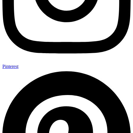
Pinterest