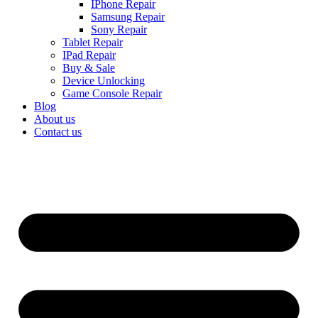
IPhone Repair
Samsung Repair
Sony Repair
Tablet Repair
IPad Repair
Buy & Sale
Device Unlocking
Game Console Repair
Blog
About us
Contact us