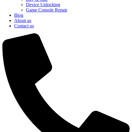
Device Unlocking
Game Console Repair
Blog
About us
Contact us