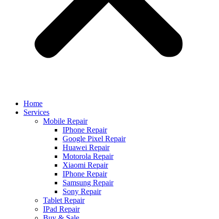
Home
Services
Mobile Repair
IPhone Repair
Google Pixel Repair
Huawei Repair
Motorola Repair
Xiaomi Repair
IPhone Repair
Samsung Repair
Sony Repair
Tablet Repair
IPad Repair
Buy & Sale