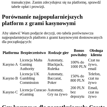
transakcyjne. Zanim zdecydujesz się na platformę, sprawdź
tabele opłat i prowizji.
Porównanie najpopularniejszych
platform z grami kasynowymi
Aby ułatwić Wam podjęcie decyzji, oto tabela porównawcza
najpopularniejszych platform z grami kasynowymi dostosowanych
dla początkujących:
Bonus
Obsługa
Platforma
Bezpieczeństwo
Rodzaje gier
powitalny
klienta
Licencja Malta
Automaty,
Czat na
100% do
Kasyno A
Gaming
Blackjack,
żywo,
1000 PLN
Authority
Ruletka
email
Licencja UK
Automaty,
Telefon,
150% do
Kasyno B
Gambling
Baccarat,
czat na
800 PLN
Commission
Poker
żywo
200 PLN
Email,
Licencja Curacao
Automaty,
Kasyno C
bez
czat na
eGaming
Gry na żywo
depozytu
żywo