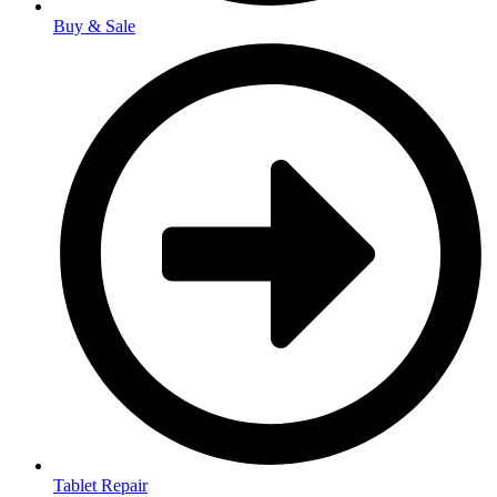
Buy & Sale
Tablet Repair