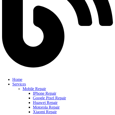
Home
Services
Mobile Repair
IPhone Repair
Google Pixel Repair
Huawei Repair
Motorola Repair
Xiaomi Repair