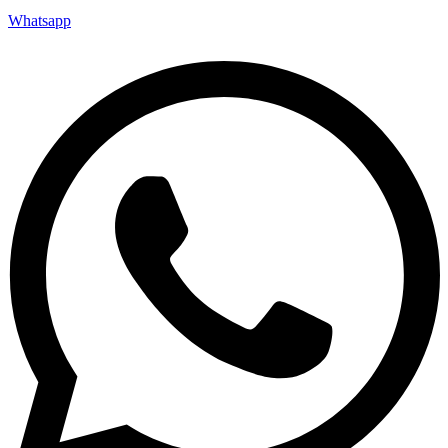
Whatsapp