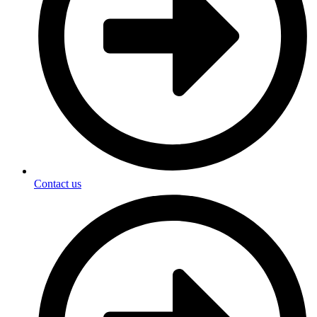
Contact us