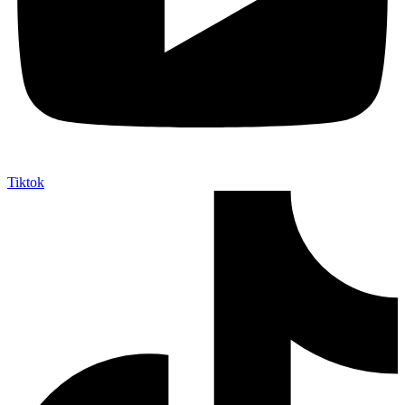
Tiktok