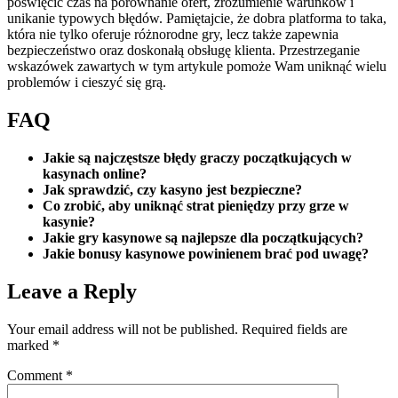
poświęcić czas na porównanie ofert, zrozumienie warunków i
unikanie typowych błędów. Pamiętajcie, że dobra platforma to taka,
która nie tylko oferuje różnorodne gry, lecz także zapewnia
bezpieczeństwo oraz doskonałą obsługę klienta. Przestrzeganie
wskazówek zawartych w tym artykule pomoże Wam uniknąć wielu
problemów i cieszyć się grą.
FAQ
Jakie są najczęstsze błędy graczy początkujących w
kasynach online?
Jak sprawdzić, czy kasyno jest bezpieczne?
Co zrobić, aby uniknąć strat pieniędzy przy grze w
kasynie?
Jakie gry kasynowe są najlepsze dla początkujących?
Jakie bonusy kasynowe powinienem brać pod uwagę?
Leave a Reply
Your email address will not be published.
Required fields are
marked
*
Comment
*