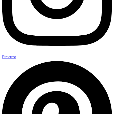
Pinterest