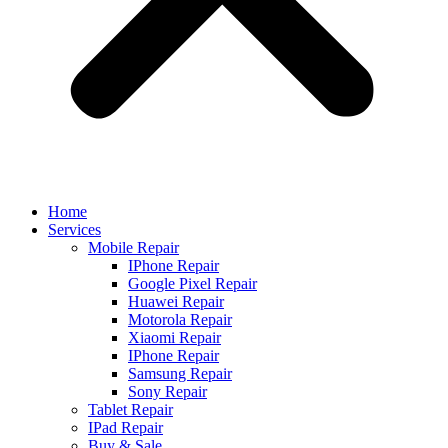
Home
Services
Mobile Repair
IPhone Repair
Google Pixel Repair
Huawei Repair
Motorola Repair
Xiaomi Repair
IPhone Repair
Samsung Repair
Sony Repair
Tablet Repair
IPad Repair
Buy & Sale