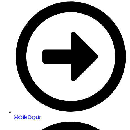
Mobile Repair