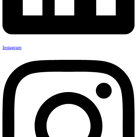
Instagram