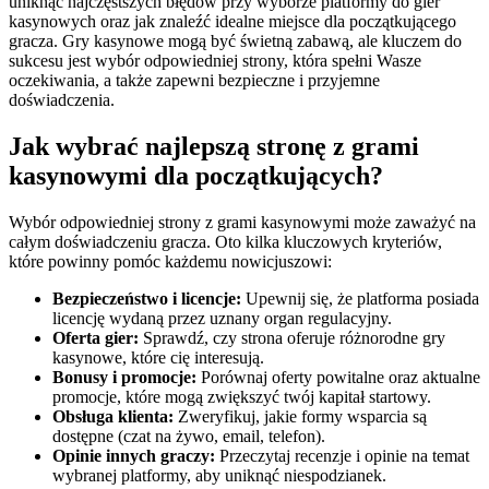
uniknąć najczęstszych błędów przy wyborze platformy do gier
kasynowych oraz jak znaleźć idealne miejsce dla początkującego
gracza. Gry kasynowe mogą być świetną zabawą, ale kluczem do
sukcesu jest wybór odpowiedniej strony, która spełni Wasze
oczekiwania, a także zapewni bezpieczne i przyjemne
doświadczenia.
Jak wybrać najlepszą stronę z grami
kasynowymi dla początkujących?
Wybór odpowiedniej strony z grami kasynowymi może zaważyć na
całym doświadczeniu gracza. Oto kilka kluczowych kryteriów,
które powinny pomóc każdemu nowicjuszowi:
Bezpieczeństwo i licencje:
Upewnij się, że platforma posiada
licencję wydaną przez uznany organ regulacyjny.
Oferta gier:
Sprawdź, czy strona oferuje różnorodne gry
kasynowe, które cię interesują.
Bonusy i promocje:
Porównaj oferty powitalne oraz aktualne
promocje, które mogą zwiększyć twój kapitał startowy.
Obsługa klienta:
Zweryfikuj, jakie formy wsparcia są
dostępne (czat na żywo, email, telefon).
Opinie innych graczy:
Przeczytaj recenzje i opinie na temat
wybranej platformy, aby uniknąć niespodzianek.