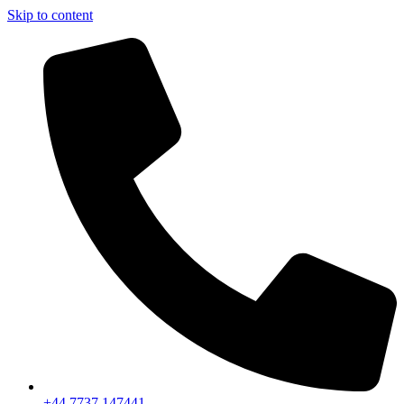
Skip to content
+44 7737 147441