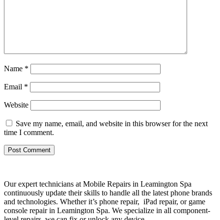
Name
*
Email
*
Website
Save my name, email, and website in this browser for the next
time I comment.
Our expert technicians at Mobile Repairs in Leamington Spa
continuously update their skills to handle all the latest phone brands
and technologies. Whether it’s phone repair, iPad repair, or game
console repair in Leamington Spa. We specialize in all component-
level repairs, we can fix or unlock any device.