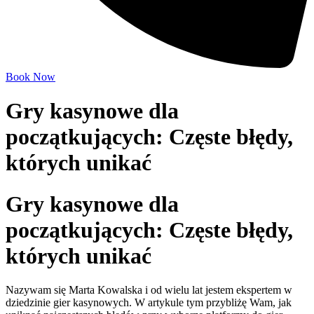
Book Now
Gry kasynowe dla
początkujących: Częste błędy,
których unikać
Gry kasynowe dla
początkujących: Częste błędy,
których unikać
Nazywam się Marta Kowalska i od wielu lat jestem ekspertem w
dziedzinie gier kasynowych. W artykule tym przybliżę Wam, jak