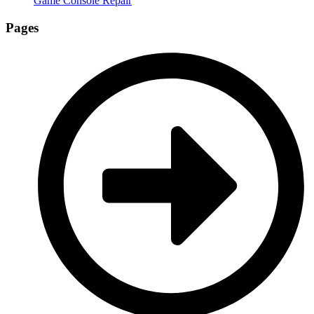
Game Console Repair
Pages