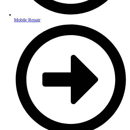
Mobile Repair