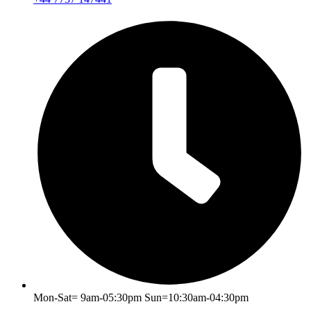
Mon-Sat= 9am-05:30pm Sun=10:30am-04:30pm