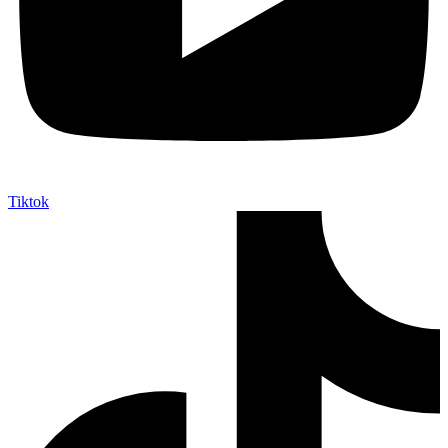
Tiktok