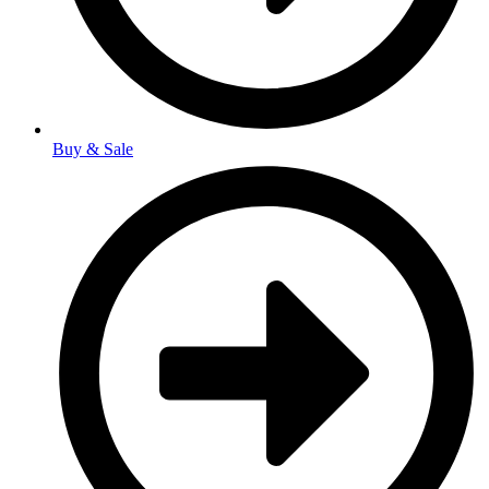
Buy & Sale