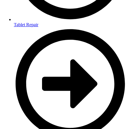
Tablet Repair