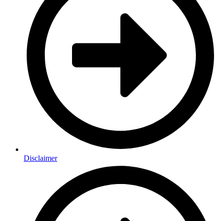
Disclaimer