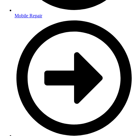
Mobile Repair