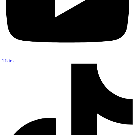
Tiktok