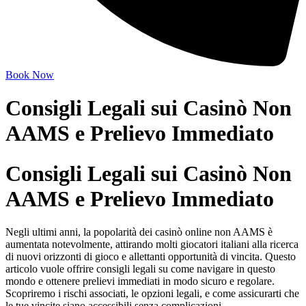
Book Now
Consigli Legali sui Casinò Non
AAMS e Prelievo Immediato
Consigli Legali sui Casinò Non
AAMS e Prelievo Immediato
Negli ultimi anni, la popolarità dei casinò online non AAMS è
aumentata notevolmente, attirando molti giocatori italiani alla ricerca
di nuovi orizzonti di gioco e allettanti opportunità di vincita. Questo
articolo vuole offrire consigli legali su come navigare in questo
mondo e ottenere prelievi immediati in modo sicuro e regolare.
Scopriremo i rischi associati, le opzioni legali, e come assicurarti che
le tue vincite siano accessibili senza complicazioni.