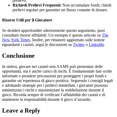
prelievo.
Richiedi Prelievi Frequenti:
Non accumulare fondi; chiedi
prelievi regolari per garantire un flusso costante di denaro.
Risorse Utili per il Giocatore
Se desideri approfondire ulteriormente questo argomento, puoi
consultare risorse affidabili. Un esempio è questo articolo su
The
New York Times
. Inoltre, per rimanere aggiornato sulle notizie
riguardanti i casinò, segui le discussioni su
Twitter
o
LinkedIn
.
Conclusione
In sintesi, giocare nei casinò non AAMS può presentare delle
opportunità, ma è anche carico di rischi. È fondamentale fare scelte
informate e prendere precauzioni per proteggere i propri fondi e
garantire un’esperienza di gioco positiva. Seguendo i consigli legali
e adottando strategie per i prelievi immediati, i giocatori possono
minimizzare i rischi e massimizzare la soddisfazione durante il
gioco. Ricorda sempre di verificare l’affidabilità dei casinò e di
mantenere la responsabilità durante il gioco d’azzardo.
Leave a Reply