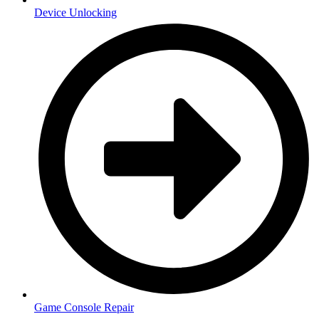
Device Unlocking
Game Console Repair