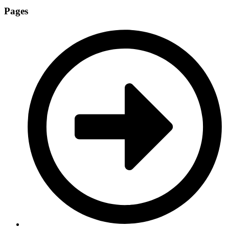
Pages