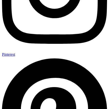
Pinterest