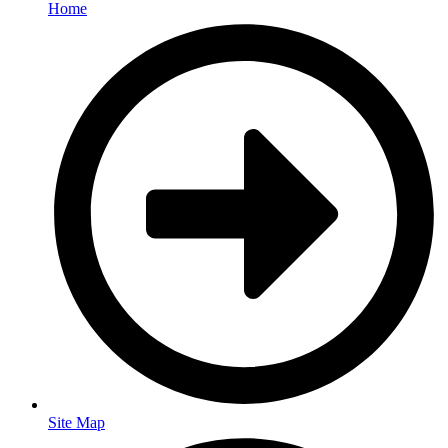
Home
Site Map