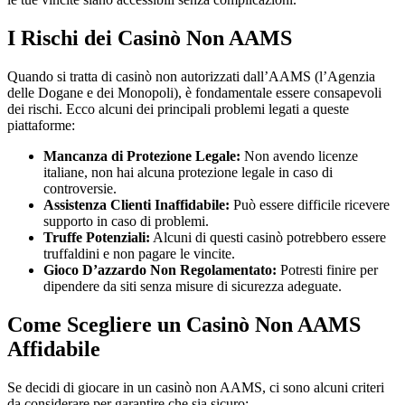
I Rischi dei Casinò Non AAMS
Quando si tratta di casinò non autorizzati dall’AAMS (l’Agenzia
delle Dogane e dei Monopoli), è fondamentale essere consapevoli
dei rischi. Ecco alcuni dei principali problemi legati a queste
piattaforme:
Mancanza di Protezione Legale:
Non avendo licenze
italiane, non hai alcuna protezione legale in caso di
controversie.
Assistenza Clienti Inaffidabile:
Può essere difficile ricevere
supporto in caso di problemi.
Truffe Potenziali:
Alcuni di questi casinò potrebbero essere
truffaldini e non pagare le vincite.
Gioco D’azzardo Non Regolamentato:
Potresti finire per
dipendere da siti senza misure di sicurezza adeguate.
Come Scegliere un Casinò Non AAMS
Affidabile
Se decidi di giocare in un casinò non AAMS, ci sono alcuni criteri
da considerare per garantire che sia sicuro: