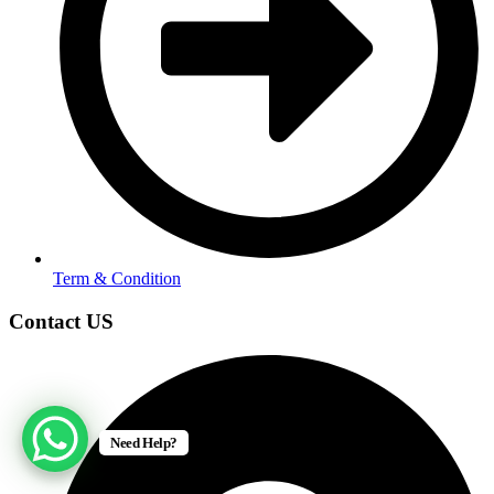
Term & Condition
Contact US
Need Help?