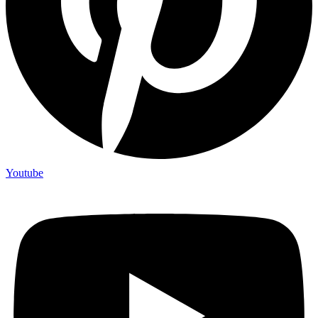
Youtube