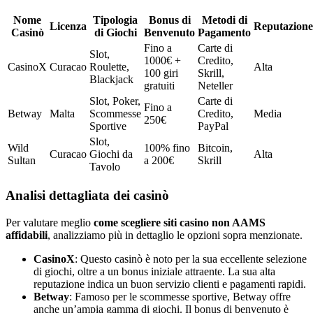
Nome
Tipologia
Bonus di
Metodi di
Licenza
Reputazione
Casinò
di Giochi
Benvenuto
Pagamento
Fino a
Carte di
Slot,
1000€ +
Credito,
CasinoX
Curacao
Roulette,
Alta
100 giri
Skrill,
Blackjack
gratuiti
Neteller
Slot, Poker,
Carte di
Fino a
Betway
Malta
Scommesse
Credito,
Media
250€
Sportive
PayPal
Slot,
Wild
100% fino
Bitcoin,
Curacao
Giochi da
Alta
Sultan
a 200€
Skrill
Tavolo
Analisi dettagliata dei casinò
Per valutare meglio
come scegliere siti casino non AAMS
affidabili
, analizziamo più in dettaglio le opzioni sopra menzionate.
CasinoX
: Questo casinò è noto per la sua eccellente selezione
di giochi, oltre a un bonus iniziale attraente. La sua alta
reputazione indica un buon servizio clienti e pagamenti rapidi.
Betway
: Famoso per le scommesse sportive, Betway offre
anche un’ampia gamma di giochi. Il bonus di benvenuto è