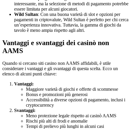
interessante, ma la selezione di metodi di pagamento potrebbe
essere limitata per alcuni giocatori.
Wild Sultan
: Con una buona varietà di slot e opzioni per
pagamenti in criptovalute, Wild Sultan è perfetto per chi cerca
un’esperienza innovativa. Tuttavia, la gamma di giochi da
tavolo è meno ampia rispetto agli altri.
Vantaggi e svantaggi dei casinò non
AAMS
Quando si cercano siti casino non AAMS affidabili, è utile
considerare i vantaggi e gli svantaggi di questa scelta. Ecco un
elenco di alcuni punti chiave:
Vantaggi:
Maggiore varietà di giochi e offerte di scommesse
Bonus e promozioni più generosi
Accessibilità a diverse opzioni di pagamento, inclusi i
cryptocurrency
Svantaggi:
Meno protezione legale rispetto ai casinò AAMS
Rischi più alti di frodi e anomalie
Tempi di prelievo più lunghi in alcuni casi