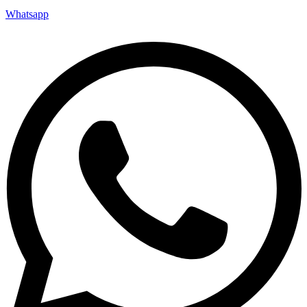
Whatsapp