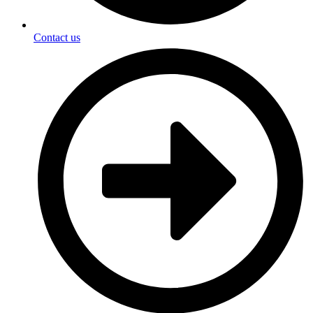
Contact us