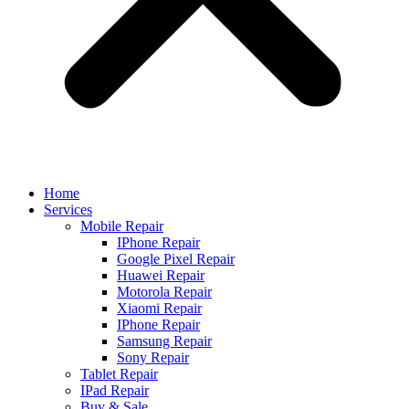
Home
Services
Mobile Repair
IPhone Repair
Google Pixel Repair
Huawei Repair
Motorola Repair
Xiaomi Repair
IPhone Repair
Samsung Repair
Sony Repair
Tablet Repair
IPad Repair
Buy & Sale