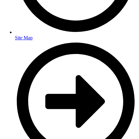
Site Map