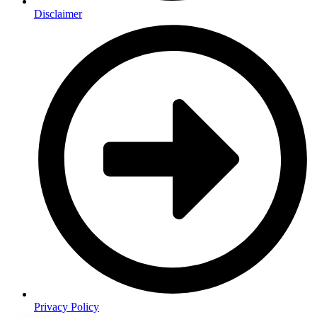
Disclaimer
Privacy Policy