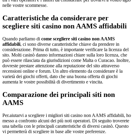
nelle vostre scommesse.
Caratteristiche da considerare per
scegliere siti casino non AAMS affidabili
Quando parliamo di
come scegliere siti casino non AAMS
affidabili
, ci sono diverse caratteristiche chiave da prendere in
considerazione. Prima di tutto, è importante verificare la licenza del
sito. Molti casinò danno informazioni chiare sulla loro licenza, che
può essere rilasciata da giurisdizioni come Malta o Curacao. Inoltre,
dovreste prestare attenzione alla reputazione del sito attraverso
recensioni online e forum. Un altro elemento da considerare è la
varietà dei giochi offerti, dato che una buona offerta di giochi
aumenta le vostre possibilità di divertimento e vincita.
Comparazione dei principali siti non
AAMS
Per.aiutarvi a scegliere i migliori siti casino non AAMS affidabili, ho
messo a confronto alcuni dei più noti operatori. Di seguito troverete
una tabella con le principali caratteristiche di diversi casinò. Questo
vi permetterà di scegliere in base alle vostre preferenze.