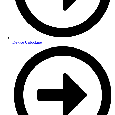
Device Unlocking