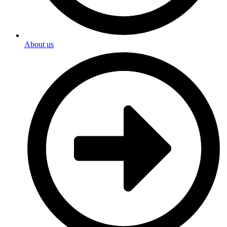
About us