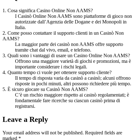
1. Cosa significa Casino Online Non AAMS?
I Casinò Online Non AAMS sono piattaforme di gioco non
autorizzate dall’Agenzia delle Dogane e dei Monopoli in
Italia.
2. Come posso contattare il supporto clienti in un Casinò Non
AAMS?
La maggior parte dei casinò non AAMS offre supporto
tramite chat dal vivo, email, e telefono.
3. Quali sono i vantaggi di usare un Casino Online Non AAMS?
Offrono una maggiore varietà di giochi e promozioni, ma è
importante considerare i rischi legali.
4. Quanto tempo ci vuole per ottenere supporto cliente?
Il tempo di risposta varia da casinò a casinò; alcuni offrono
risposte in pochi minuti, altri possono richiedere più tempo.
5. È sicuro giocare su Casinò Non AAMS?
C’è un rischio maggiore rispetto ai casinò regolamentati; è
fondamentale fare ricerche su ciascun casinò prima di
registrarsi.
Leave a Reply
Your email address will not be published.
Required fields are
marked
*