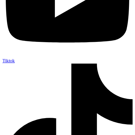
Tiktok