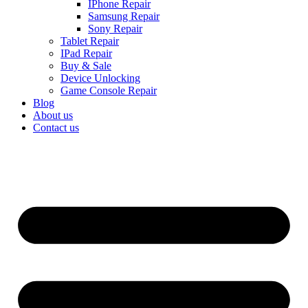
IPhone Repair
Samsung Repair
Sony Repair
Tablet Repair
IPad Repair
Buy & Sale
Device Unlocking
Game Console Repair
Blog
About us
Contact us