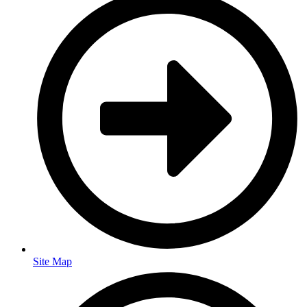
Site Map