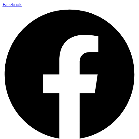
Facebook