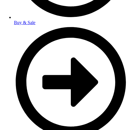
Buy & Sale