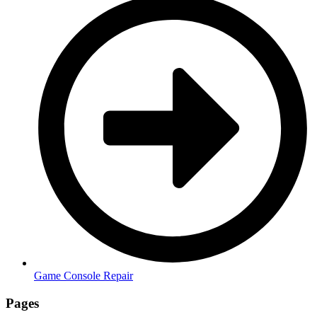
Game Console Repair
Pages