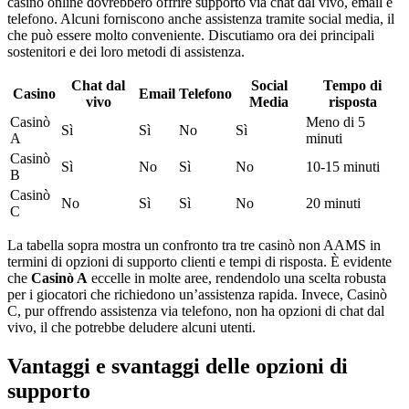
casinò online dovrebbero offrire supporto via chat dal vivo, email e
telefono. Alcuni forniscono anche assistenza tramite social media, il
che può essere molto conveniente. Discutiamo ora dei principali
sostenitori e dei loro metodi di assistenza.
Chat dal
Social
Tempo di
Casino
Email
Telefono
vivo
Media
risposta
Casinò
Meno di 5
Sì
Sì
No
Sì
A
minuti
Casinò
Sì
No
Sì
No
10-15 minuti
B
Casinò
No
Sì
Sì
No
20 minuti
C
La tabella sopra mostra un confronto tra tre casinò non AAMS in
termini di opzioni di supporto clienti e tempi di risposta. È evidente
che
Casinò A
eccelle in molte aree, rendendolo una scelta robusta
per i giocatori che richiedono un’assistenza rapida. Invece, Casinò
C, pur offrendo assistenza via telefono, non ha opzioni di chat dal
vivo, il che potrebbe deludere alcuni utenti.
Vantaggi e svantaggi delle opzioni di
supporto