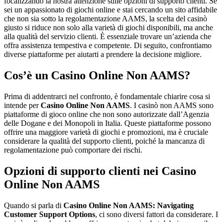
focalizzando la nostra attenzione sulle opzioni di supporto clienti. Se
sei un appassionato di giochi online e stai cercando un sito affidabile
che non sia sotto la regolamentazione AAMS, la scelta del casinò
giusto si riduce non solo alla varietà di giochi disponibili, ma anche
alla qualità del servizio clienti. È essenziale trovare un’azienda che
offra assistenza tempestiva e competente. Di seguito, confrontiamo
diverse piattaforme per aiutarti a prendere la decisione migliore.
Cos’è un Casino Online Non AAMS?
Prima di addentrarci nel confronto, è fondamentale chiarire cosa si
intende per
Casino Online Non AAMS
. I casinò non AAMS sono
piattaforme di gioco online che non sono autorizzate dall’Agenzia
delle Dogane e dei Monopoli in Italia. Queste piattaforme possono
offrire una maggiore varietà di giochi e promozioni, ma è cruciale
considerare la qualità del supporto clienti, poiché la mancanza di
regolamentazione può comportare dei rischi.
Opzioni di supporto clienti nei Casino
Online Non AAMS
Quando si parla di
Casino Online Non AAMS: Navigating
Customer Support Options
, ci sono diversi fattori da considerare. I