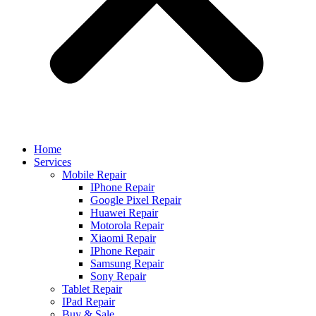
Home
Services
Mobile Repair
IPhone Repair
Google Pixel Repair
Huawei Repair
Motorola Repair
Xiaomi Repair
IPhone Repair
Samsung Repair
Sony Repair
Tablet Repair
IPad Repair
Buy & Sale