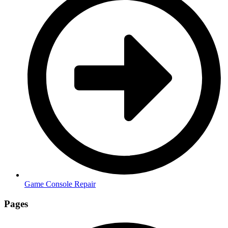
Game Console Repair
Pages