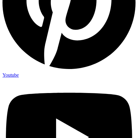
Youtube