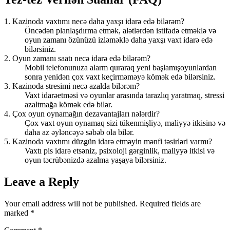
1. Kazinoda vaxtımı necə daha yaxşı idarə edə bilərəm?
Öncədən planlaşdırma etmək, alətlərdən istifadə etməklə və
oyun zamanı özünüzü izləməklə daha yaxşı vaxt idarə edə
bilərsiniz.
2. Oyun zamanı saatı necə idarə edə bilərəm?
Mobil telefonunuza alarm quraraq yeni başlamışoyunlardan
sonra yenidən çox vaxt keçirməməyə kömək edə bilərsiniz.
3. Kazinoda stresimi necə azalda bilərəm?
Vaxt idarəetməsi və oyunlar arasında tarazlıq yaratmaq, stressi
azaltmağa kömək edə bilər.
4. Çox oyun oynamağın dezavantajları nələrdir?
Çox vaxt oyun oynamaq sizi tükenmişliyə, maliyyə itkisinə və
daha az əyləncəyə səbəb ola bilər.
5. Kazinoda vaxtımı düzgün idarə etməyin mənfi təsirləri varmı?
Vaxtı pis idarə etsəniz, psixoloji gərginlik, maliyyə itkisi və
oyun təcrübənizdə azalma yaşaya bilərsiniz.
Leave a Reply
Your email address will not be published.
Required fields are
marked
*