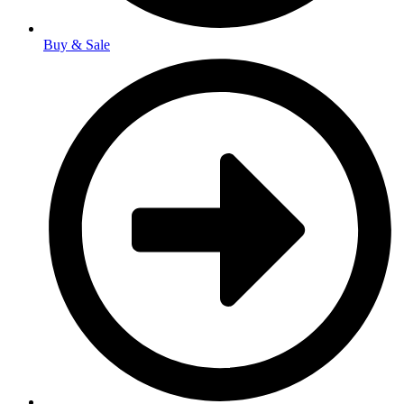
Buy & Sale