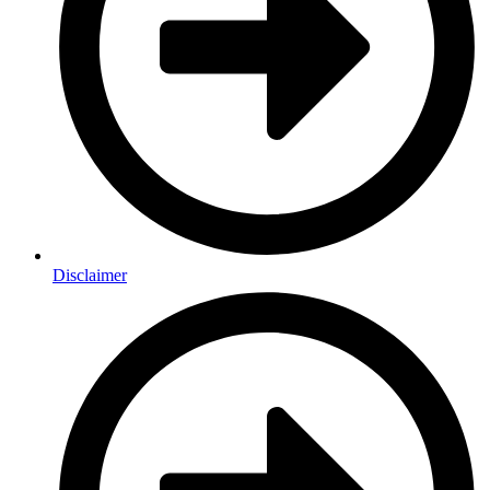
Disclaimer