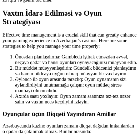
Vaxtın İdarə Edilməsi və Oyun
Strategiyası
Effective time management is a crucial skill that can greatly enhance
your gaming experience in Azerbaijan’s casinos. Here are some
strategies to help you manage your time properly:
Öncədən planlaşdırma: Gambleda iştirak etməzdən əvvəl,
neçəyə qədər və hansı oyunları oynayacağınızı müəyyən edin.
Bir müddət müəyyənləşdirin: Gündəlik büdcənizi planlaşdırın
və həmin büdcəyə uyğun olaraq müəyyən bir vaxt ayırın.
Əyləncə ilə oyun arasında tarazlıq: Oyun oynamanın sizi
əyləndirdiyini unutmamağa çalışın; oyun mütləq stress
mənbəyi olmamalıdır.
Axırda saatı yoxlayın: Oyun zamanı saatınıza tez-tez nəzər
salın və vaxtın necə keçdiyini izləyin.
Oyunçular üçün Diqqəti Yayındıran Amillər
Azərbaycanda kazino oyunları zamanı diqqət dağıdan imkanlardan
o qədər də çəkinmək olmaz. Bunlar arasında: