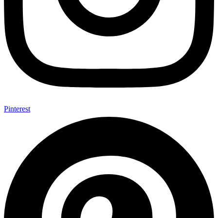
Pinterest