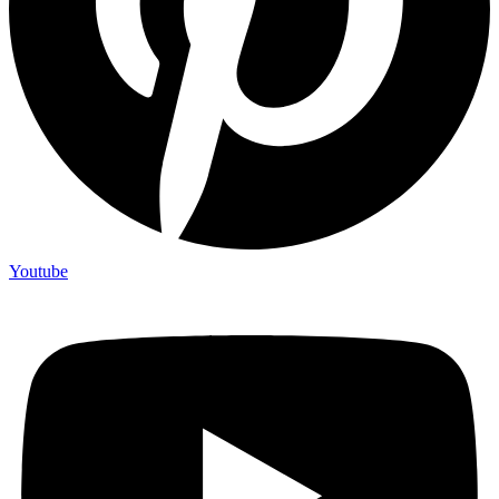
Youtube