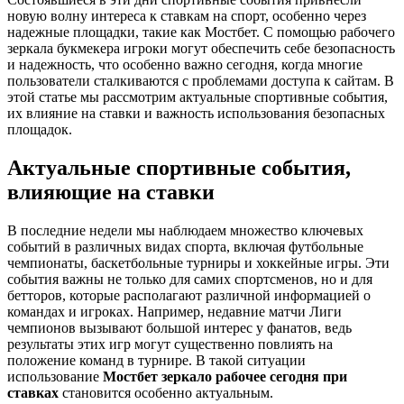
новую волну интереса к ставкам на спорт, особенно через
надежные площадки, такие как Мостбет. С помощью рабочего
зеркала букмекера игроки могут обеспечить себе безопасность
и надежность, что особенно важно сегодня, когда многие
пользователи сталкиваются с проблемами доступа к сайтам. В
этой статье мы рассмотрим актуальные спортивные события,
их влияние на ставки и важность использования безопасных
площадок.
Актуальные спортивные события,
влияющие на ставки
В последние недели мы наблюдаем множество ключевых
событий в различных видах спорта, включая футбольные
чемпионаты, баскетбольные турниры и хоккейные игры. Эти
события важны не только для самих спортсменов, но и для
бетторов, которые располагают различной информацией о
командах и игроках. Например, недавние матчи Лиги
чемпионов вызывают большой интерес у фанатов, ведь
результаты этих игр могут существенно повлиять на
положение команд в турнире. В такой ситуации
использование
Мостбет зеркало рабочее сегодня при
ставках
становится особенно актуальным.