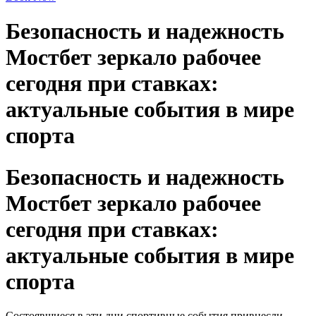
Безопасность и надежность
Мостбет зеркало рабочее
сегодня при ставках:
актуальные события в мире
спорта
Безопасность и надежность
Мостбет зеркало рабочее
сегодня при ставках:
актуальные события в мире
спорта
Состоявшиеся в эти дни спортивные события привнесли