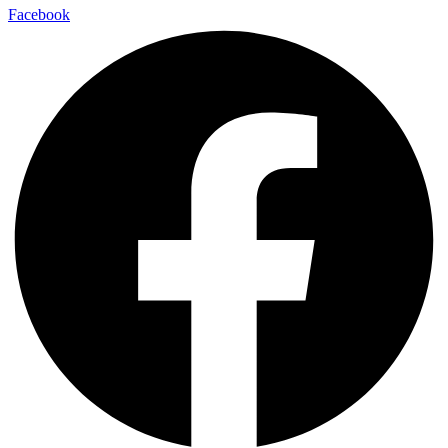
Facebook