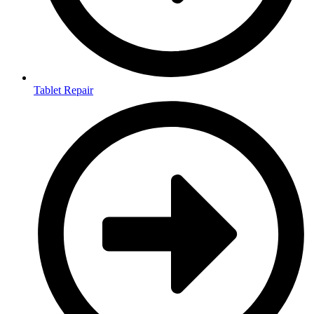
Tablet Repair