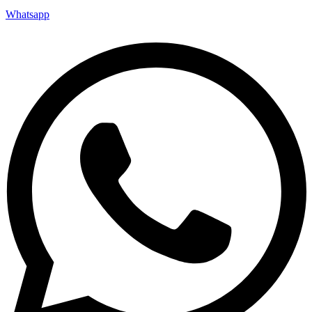
Whatsapp