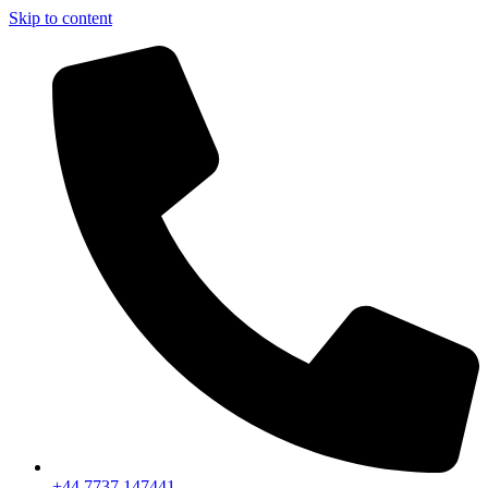
Skip to content
+44 7737 147441