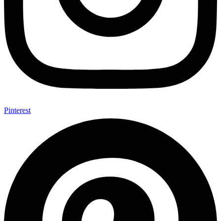
Pinterest