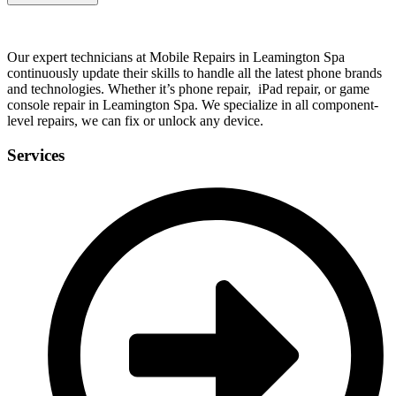
Our expert technicians at Mobile Repairs in Leamington Spa
continuously update their skills to handle all the latest phone brands
and technologies. Whether it’s phone repair, iPad repair, or game
console repair in Leamington Spa. We specialize in all component-
level repairs, we can fix or unlock any device.
Services