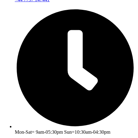
Mon-Sat= 9am-05:30pm Sun=10:30am-04:30pm