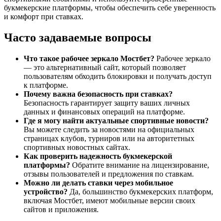
букмекерские платформы, чтобы обеспечить себе уверенность
и комфорт при ставках.
Часто задаваемые вопросы
Что такое рабочее зеркало Мостбет?
Рабочее зеркало
— это альтернативный сайт, который позволяет
пользователям обходить блокировки и получать доступ
к платформе.
Почему важна безопасность при ставках?
Безопасность гарантирует защиту ваших личных
данных и финансовых операций на платформе.
Где я могу найти актуальные спортивные новости?
Вы можете следить за новостями на официальных
страницах клубов, турниров или на авторитетных
спортивных новостных сайтах.
Как проверить надежность букмекерской
платформы?
Обратите внимание на лицензирование,
отзывы пользователей и предложения по ставкам.
Можно ли делать ставки через мобильное
устройство?
Да, большинство букмекерских платформ,
включая Мостбет, имеют мобильные версии своих
сайтов и приложения.