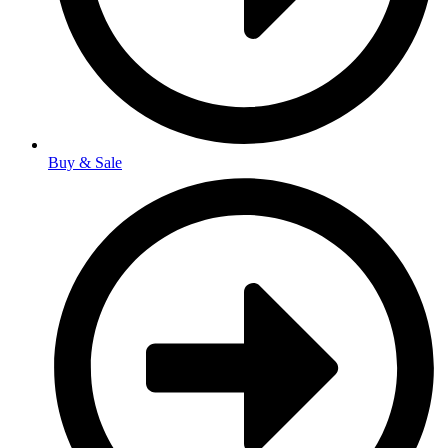
Buy & Sale